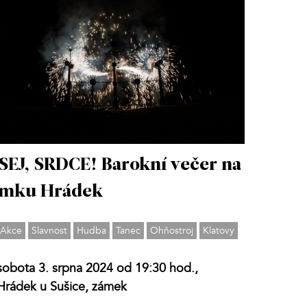
SEJ, SRDCE! Barokní večer na
ámku Hrádek
Akce
Slavnost
Hudba
Tanec
Ohňostroj
Klatovy
sobota 3. srpna 2024 od 19:30 hod.,
Hrádek u Sušice, zámek