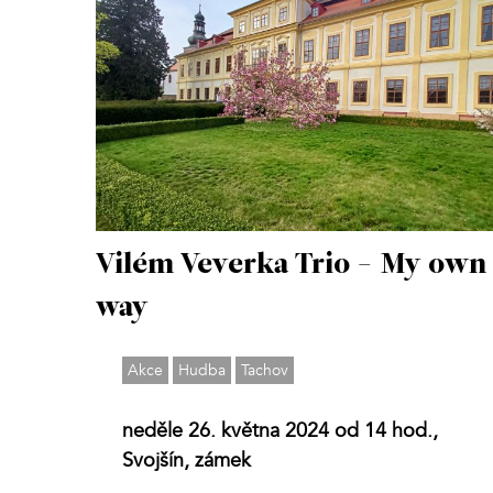
Vilém Veverka Trio - My own
way
Akce
Hudba
Tachov
neděle 26. května 2024 od 14 hod.,
Svojšín, zámek