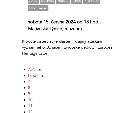
Akce
Slavnost
Hudba
Tanec
Prohlídky
Plzeň sever
sobota 15. června 2024 od 18 hod.,
Mariánská Týnice, muzeum
K poctě cisterciácké klášterní krajiny a získání
významného Označení Evropské dědictví (Europea
Heritage Label)
Začátek
Předchozí
7
8
9
10
11
12