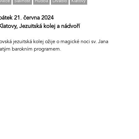
Akce
Slavnost
Hudba
Divadlo
Klatovy
pátek 21. června 2024
Klatovy, Jezuitská kolej a nádvoří
ovská jezuitská kolej ožije o magické noci sv. Jana
atým barokním programem.