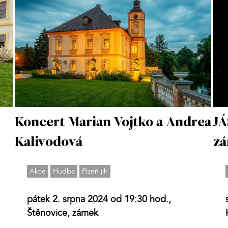
Koncert Marian Vojtko a Andrea
JÁ
Kalivodová
z
Akce
Hudba
Plzeň jih
pátek 2. srpna 2024 od 19:30 hod.,
Štěnovice, zámek