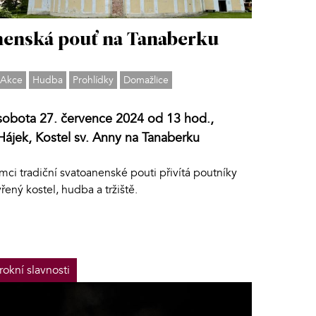
enská pouť na Tanaberku
Akce
Hudba
Prohlídky
Domažlice
sobota 27. července 2024 od 13 hod.,
Hájek, Kostel sv. Anny na Tanaberku
mci tradiční svatoanenské pouti přivítá poutníky
řený kostel, hudba a tržiště.
rokní slavnosti