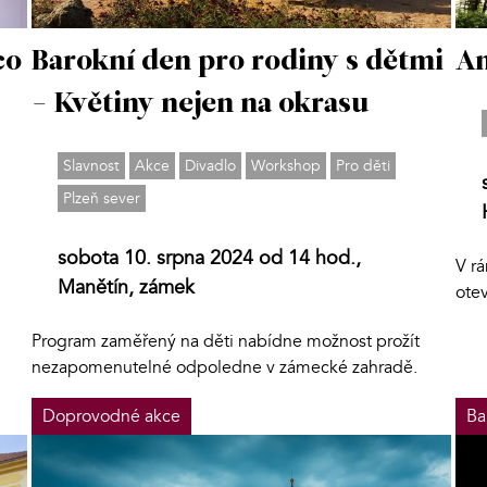
co
Barokní den pro rodiny s dětmi
An
- Květiny nejen na okrasu
Slavnost
Akce
Divadlo
Workshop
Pro děti
Plzeň sever
sobota 10. srpna 2024 od 14 hod.,
V rá
Manětín, zámek
otev
Program zaměřený na děti nabídne možnost prožít
nezapomenutelné odpoledne v zámecké zahradě.
Doprovodné akce
Ba