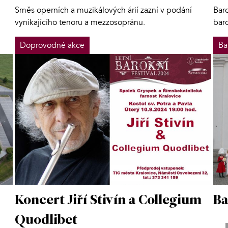
Směs operních a muzikálových árií zazní v podání
Bar
vynikajícího tenoru a mezzosopránu.
baro
Doprovodné akce
Ba
Koncert Jiří Stivín a Collegium
Ba
Quodlibet