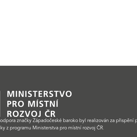
odpora značky Západočeské baroko byl realizován za přispění p
ky z programu Ministerstva pro místní rozvoj ČR.