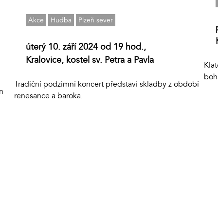
Akce
Hudba
Plzeň sever
úterý 10. září 2024 od 19 hod.,
Kralovice, kostel sv. Petra a Pavla
Klat
boh
Tradiční podzimní koncert představí skladby z období
n
renesance a baroka.