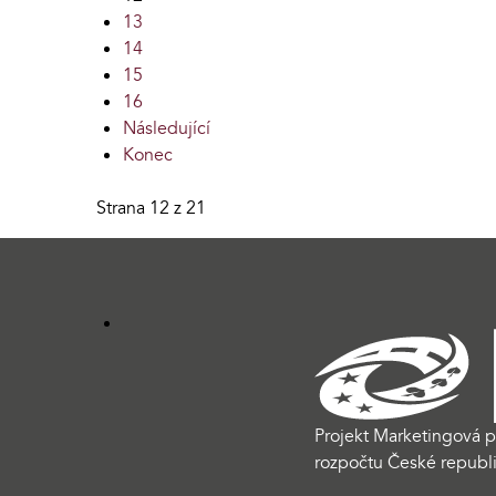
13
14
15
16
Následující
Konec
Strana 12 z 21
Projekt Marketingová p
rozpočtu České republi