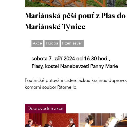
Mariánská pěší pouť z Plas do
Mariánské Týnice
Akce
Hudba
Plzeň sever
sobota 7. září 2024 od 16.30 hod.,
Plasy, kostel Nanebevzetí Panny Marie
Poutnické putování cisterciáckou krajinou doprovo
komorní soubor Ritornello.
Doprovodné akce