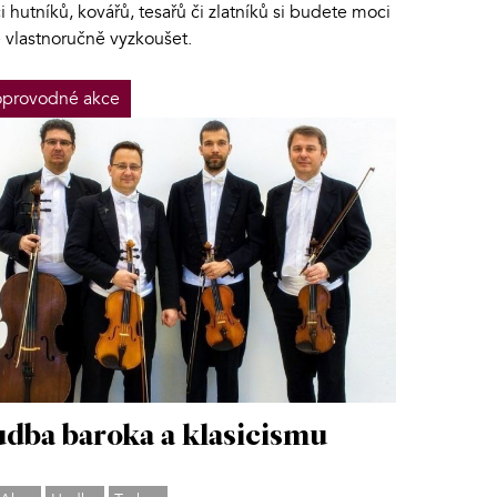
i hutníků, kovářů, tesařů či zlatníků si budete moci
é vlastnoručně vyzkoušet.
provodné akce
dba baroka a klasicismu