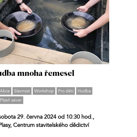
dba mnoha řemesel
Akce
Slavnost
Workshop
Pro děti
Hudba
Plzeň sever
sobota 29. června 2024 od 10:30 hod.,
Plasy, Centrum stavitelského dědictví