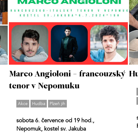
Marco Angioloni - francouzský
Hu
tenor v Nepomuku
Akce
Hudba
Plzeň jih
sobota 6. července od 19 hod.,
Nepomuk, kostel sv. Jakuba