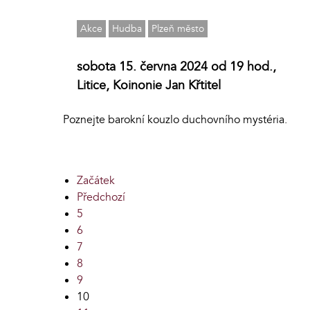
Akce
Hudba
Plzeň město
sobota 15. června 2024 od 19 hod.,
Litice, Koinonie Jan Křtitel
Poznejte barokní kouzlo duchovního mystéria.
Začátek
Předchozí
5
6
7
8
9
10