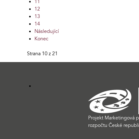
11
12
13
14
Následující
Konec
Strana 10 z 21
Projekt Marketingová p
rozpočtu České republi