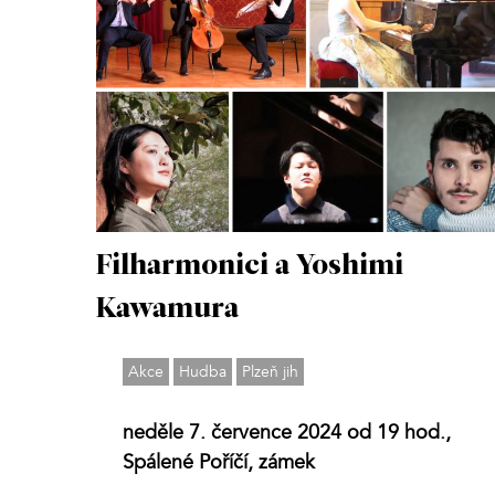
Filharmonici a Yoshimi
Kawamura
Akce
Hudba
Plzeň jih
neděle 7. července 2024 od 19 hod.,
Spálené Poříčí, zámek