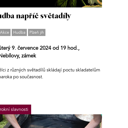
dba napříč světadíly
Akce
Hudba
Plzeň jih
úterý 9. července 2024 od 19 hod.,
Nebílovy, zámek
ci z různých světadílů skládají poctu skladatelům
baroka po současnost.
rokní slavnosti