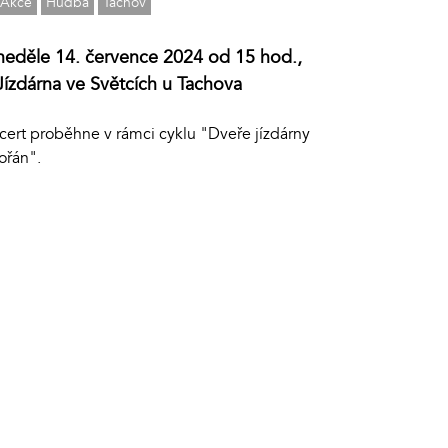
Akce
Hudba
Tachov
neděle 14. července 2024 od 15 hod.,
Jízdárna ve Světcích u Tachova
cert proběhne v rámci cyklu "Dveře jízdárny
ořán".