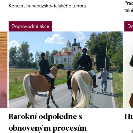
Prác
Koncert francouzsko-italského tenora
tak
Doprovodné akce
Do
Barokní odpoledne s
Hu
obnoveným procesím