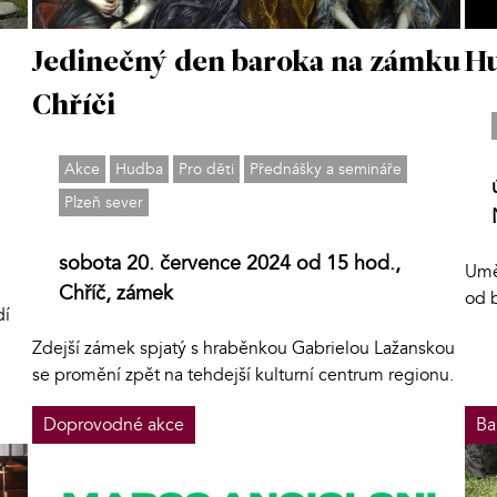
Jedinečný den baroka na zámku
Hu
Chříči
Akce
Hudba
Pro děti
Přednášky a semináře
Plzeň sever
sobota 20. července 2024 od 15 hod.,
Uměl
Chříč, zámek
od 
dí
Zdejší zámek spjatý s hraběnkou Gabrielou Lažanskou
se promění zpět na tehdejší kulturní centrum regionu.
Doprovodné akce
Ba