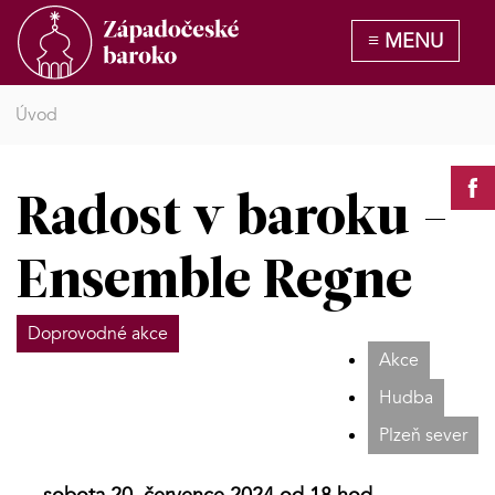
Úvod
Radost v baroku -
Ensemble Regne
Doprovodné akce
Akce
Hudba
Plzeň sever