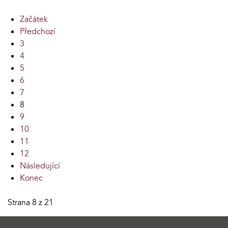
Začátek
Předchozí
3
4
5
6
7
8
9
10
11
12
Následující
Konec
Strana 8 z 21