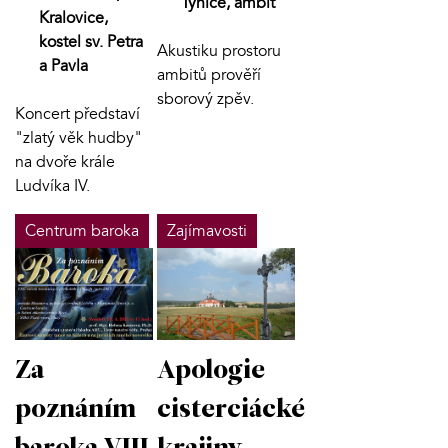
Týnice, ambit
Kralovice,
kostel sv. Petra
Akustiku prostoru
a Pavla
ambitů prověří
sborový zpěv.
Koncert představí
"zlatý věk hudby"
na dvoře krále
Ludvíka IV.
Centrum baroka
Zajímavosti
Za
Apologie
poznáním
cisterciácké