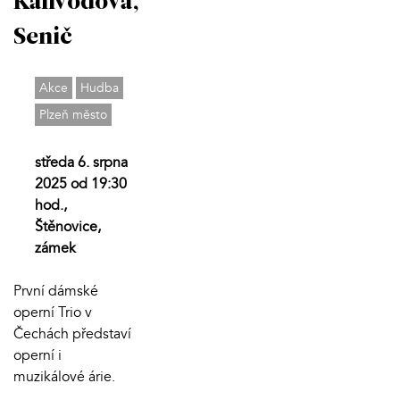
Kalivodová,
Senič
Akce
Hudba
Plzeň město
středa 6. srpna
2025 od 19:30
hod.,
Štěnovice,
zámek
První dámské
operní Trio v
Čechách představí
operní i
muzikálové árie.