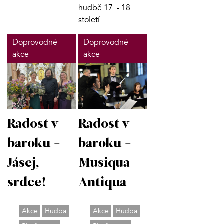
hudbě 17. - 18.
století.
Doprovodné
Doprovodné
akce
akce
Radost v
Radost v
baroku -
baroku -
Jásej,
Musiqua
srdce!
Antiqua
Akce
Hudba
Akce
Hudba