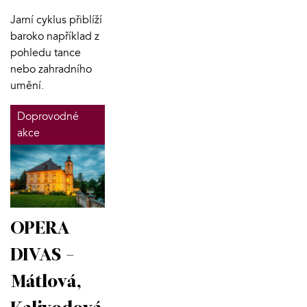
Jarní cyklus přiblíží
baroko například z
pohledu tance
nebo zahradního
umění.
Doprovodné
akce
OPERA
DIVAS -
Mátlová,