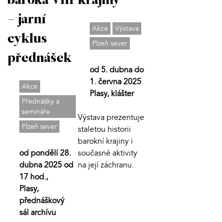
baroka VIII
krajiny
- jarní
Akce
Výstava
cyklus
Plzeň sever
přednášek
od 5. dubna do
1. června 2025
Akce
Plasy, klášter
Přednášky a
semináře
Výstava prezentuje
Plzeň sever
staletou historii
barokní krajiny i
od pondělí 28.
současné aktivity
dubna 2025 od
na její záchranu.
17 hod.,
Plasy,
přednáškový
sál archívu