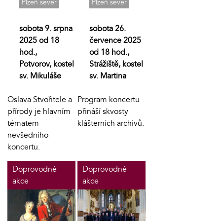
Plzeň sever
Plzeň sever
sobota 9. srpna
sobota 26.
2025 od 18
července 2025
hod.,
od 18 hod.,
Potvorov, kostel
Strážiště, kostel
sv. Mikuláše
sv. Martina
Oslava Stvořitele a
Program koncertu
přírody je hlavním
přináší skvosty
tématem
klášterních archivů.
nevšedního
koncertu.
Doprovodné
Doprovodné
akce
akce