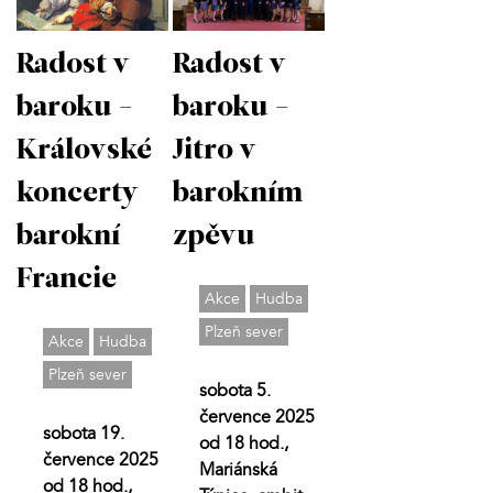
Radost v
Radost v
baroku -
baroku -
Jitro v
Královské
barokním
koncerty
zpěvu
barokní
Francie
Akce
Hudba
Plzeň sever
Akce
Hudba
Plzeň sever
sobota 5.
července 2025
sobota 19.
od 18 hod.,
července 2025
Mariánská
od 18 hod.,