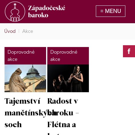
Úvod
|
Akce
Doprovodné
Doprovodné
akce
akce
Tajemství
Radost v
manětínských
baroku -
soch
Flétna a