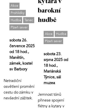
kytara v
Akce
barokní
Prohlídky
hudbě
Hudba
Tanec
Plzeň sever
Akce
Hudba
sobota 26.
Plzeň sever
července 2025
od 18 hod.,
sobota 23.
Manětín,
srpna 2025 od
zámek, kostel
18 hod.,
sv Barbory
Mariánská
Týnice, sál
Netradiční
muzea
osvětlení promění
cestu do zámku v
Jemnost tónů
nevšední zážitek.
přinese spojení
flétny a kytary v