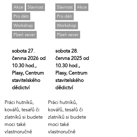
Akce
Slavnost
Slavnost
Akce
Pro děti
Pro děti
Workshop
Workshop
Plzeň sever
Plzeň sever
sobota 27.
sobota 28.
června 2026 od
června 2025 od
10.30 hod.,
10.30 hod.,
Plasy, Centrum
Plasy, Centrum
stavitelského
stavitelského
dědictví
dědictví
Práci hutníků,
Práci hutníků,
kovářů, tesařů či
kovářů, tesařů či
zlatníků si budete
zlatníků si budete
moci také
moci také
vlastnoručně
vlastnoručně