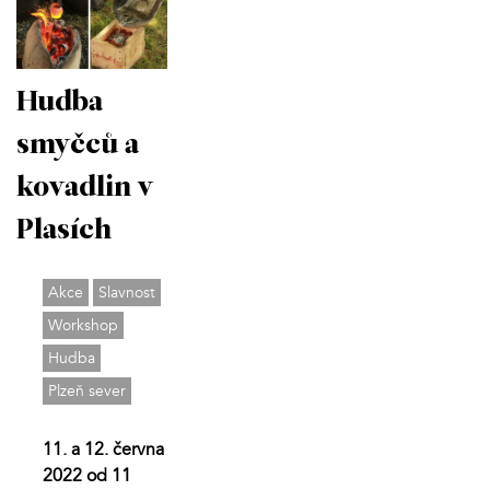
Hudba
smyčců a
kovadlin v
Plasích
Akce
Slavnost
Workshop
Hudba
Plzeň sever
11. a 12. června
2022 od 11