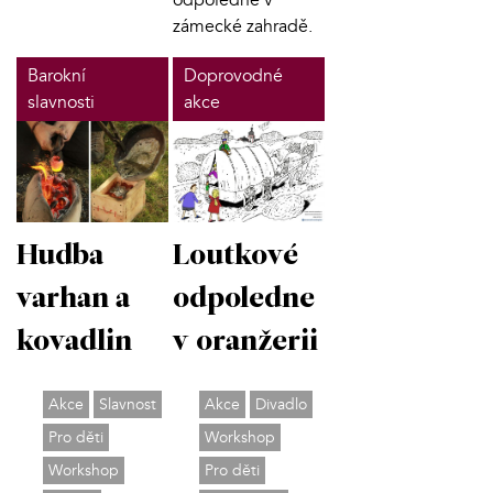
odpoledne v
zámecké zahradě.
Barokní
Doprovodné
slavnosti
akce
Hudba
Loutkové
varhan a
odpoledne
kovadlin
v oranžerii
Akce
Slavnost
Akce
Divadlo
Pro děti
Workshop
Workshop
Pro děti