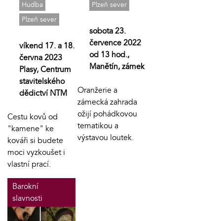
Hudba
Plzeň sever
Plzeň sever
sobota 23.
července 2022
víkend 17. a 18.
od 13 hod.,
června 2023
Manětín, zámek
Plasy, Centrum
stavitelského
Oranžerie a
dědictví NTM
zámecká zahrada
ožijí pohádkovou
Cestu kovů od
tematikou a
"kamene" ke
výstavou loutek.
kováři si budete
moci vyzkoušet i
vlastní prací.
Barokní
slavnosti