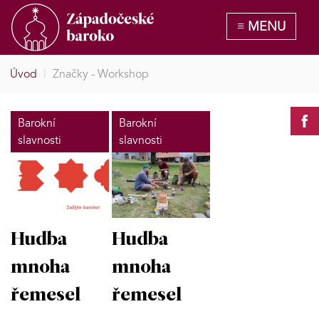
Úvod
|
Značky - Workshop
Barokní
Barokní
slavnosti
slavnosti
Hudba
Hudba
mnoha
mnoha
řemesel
řemesel