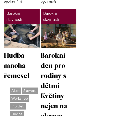
vyzkoušet.
vyzkoušet.
Barokní
Barokní
slavnosti
slavnosti
Hudba
Barokní
mnoha
den pro
řemesel
rodiny s
dětmi -
Akce
Slavnost
Květiny
Workshop
nejen na
Pro děti
Hudba