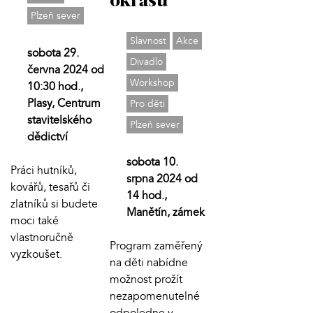
okrasu
Plzeň sever
Slavnost
Akce
sobota 29.
Divadlo
června 2024 od
Workshop
10:30 hod.,
Plasy, Centrum
Pro děti
stavitelského
Plzeň sever
dědictví
sobota 10.
Práci hutníků,
srpna 2024 od
kovářů, tesařů či
14 hod.,
zlatníků si budete
Manětín, zámek
moci také
vlastnoručně
Program zaměřený
vyzkoušet.
na děti nabídne
možnost prožít
nezapomenutelné