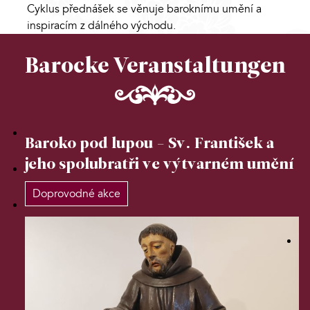
Cyklus přednášek se věnuje baroknímu umění a
inspiracím z dálného východu.
Barocke Veranstaltungen
Baroko pod lupou - Sv. František a
jeho spolubratři ve výtvarném umění
Doprovodné akce