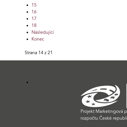
15
16
17
18
Následující
Konec
Strana 14 z 21
Projekt Marketingová p
rozpočtu České republi