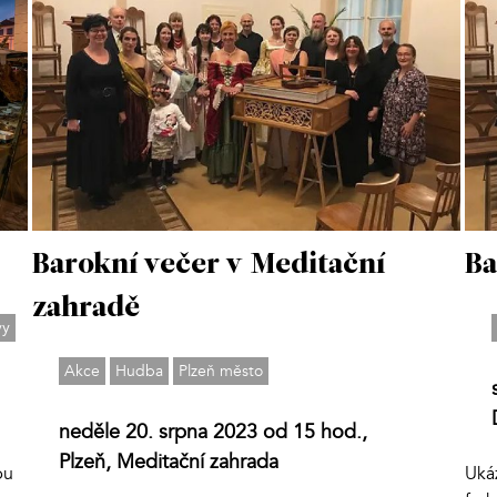
Barokní večer v Meditační
Ba
zahradě
vy
Akce
Hudba
Plzeň město
neděle 20. srpna 2023 od 15 hod.,
Plzeň, Meditační zahrada
bu
Uká