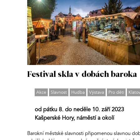
Festival skla v dobách baroka
Akce
Slavnost
Hudba
Výstava
Pro děti
Klato
od pátku 8. do neděle 10. září 2023
Kašperské Hory, náměstí a okolí
Barokní městské slavnosti připomenou slavnou do