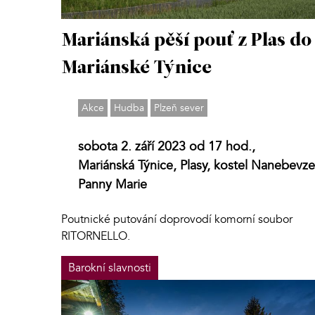
Mariánská pěší pouť z Plas do
Mariánské Týnice
Akce
Hudba
Plzeň sever
sobota 2. září 2023 od 17 hod.,
Mariánská Týnice, Plasy, kostel Nanebevze
Panny Marie
Poutnické putování doprovodí komorní soubor
RITORNELLO.
Barokní slavnosti