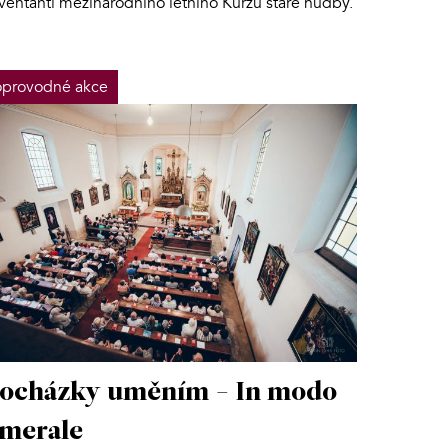
kventanti mezinárodního letního Kurzu staré hudby.
provodné akce
ocházky uměním - In modo
merale