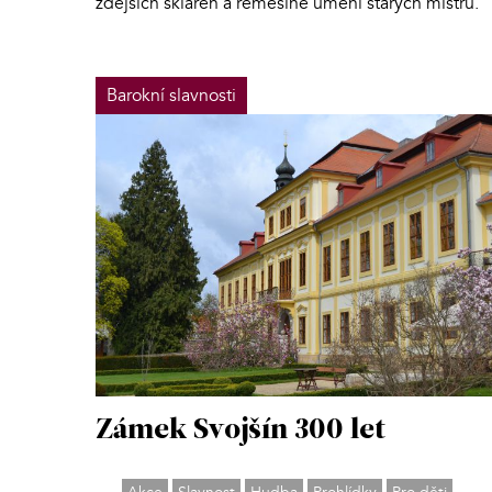
zdejších skláren a řemeslné umění starých mistrů.
Barokní slavnosti
Zámek Svojšín 300 let