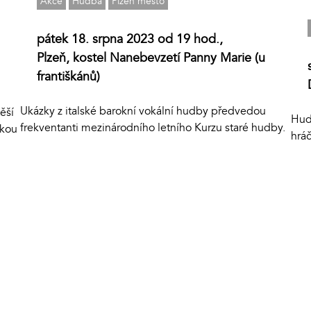
Akce
Hudba
Plzeň město
pátek 18. srpna 2023 od 19 hod.,
Plzeň, kostel Nanebevzetí Panny Marie (u
františkánů)
Ukázky z italské barokní vokální hudby předvedou
ěší
Hud
frekventanti mezinárodního letního Kurzu staré hudby.
okou
hrá