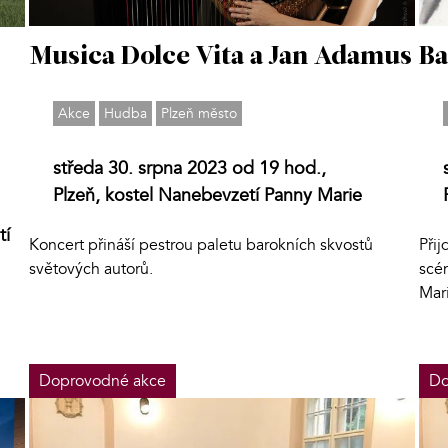
Musica Dolce Vita a Jan Adamus
Ba
Akce
Hudba
Plzeň město
středa 30. srpna 2023 od 19 hod.,
Plzeň, kostel Nanebevzetí Panny Marie
tí
Koncert přináší pestrou paletu barokních skvostů
Přij
světových autorů.
scén
Mari
Doprovodné akce
Do