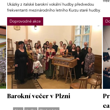
fre
Ukázky z italské barokní vokální hudby předvedou
frekventanti mezinárodního letního Kurzu staré hudby.
Doprovodné akce
Do
Barokní večer v Plzni
Pr
ca