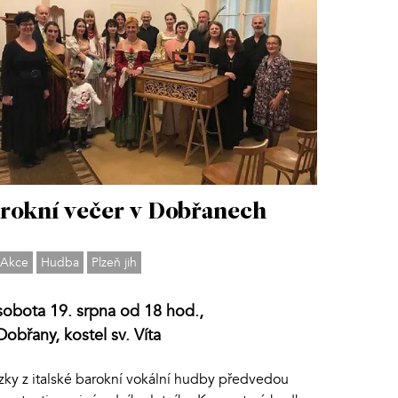
rokní večer v Dobřanech
Akce
Hudba
Plzeň jih
sobota 19. srpna od 18 hod.,
Dobřany, kostel sv. Víta
zky z italské barokní vokální hudby předvedou