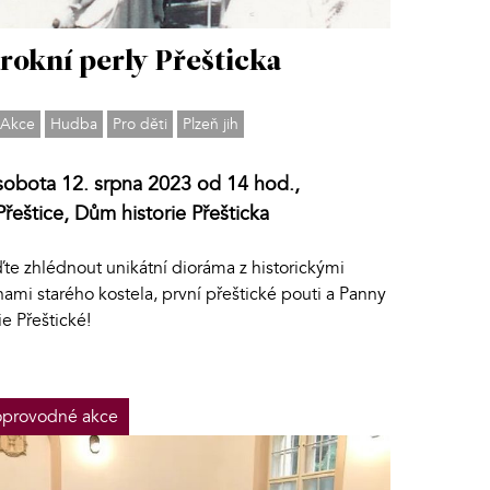
rokní perly Přešticka
Akce
Hudba
Pro děti
Plzeň jih
sobota 12. srpna 2023 od 14 hod.,
Přeštice, Dům historie Přešticka
ďte zhlédnout unikátní dioráma z historickými
ami starého kostela, první přeštické pouti a Panny
e Přeštické!
provodné akce