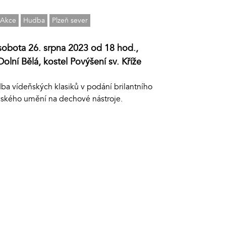
Akce
Hudba
Plzeň sever
sobota 26. srpna 2023 od 18 hod.,
Dolní Bělá, kostel Povýšení sv. Kříže
ba vídeňských klasiků v podání brilantního
čského umění na dechové nástroje.