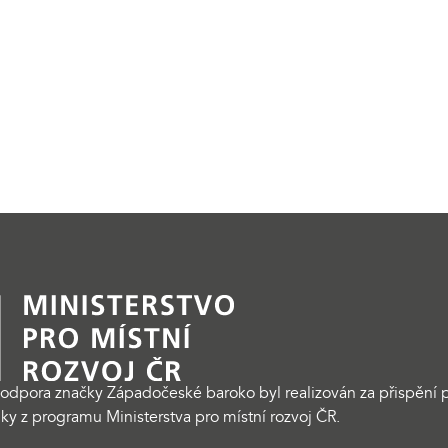
odpora značky Západočeské baroko byl realizován za přispění p
ky z programu Ministerstva pro místní rozvoj ČR.