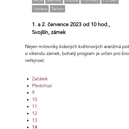
Akce
Slavnost
Hudba
Prohlídky
Pro děti
Výstava
Tachov
1. a 2. července 2023 od 10 hod.,
Svojšín, zámek
Nejen milovníky krásných květinových aranžmá pot
o víkendu zámek, bohatý program je určen pro šir
veřejnost.
Začátek
Předchozí
9
10
11
12
13
14