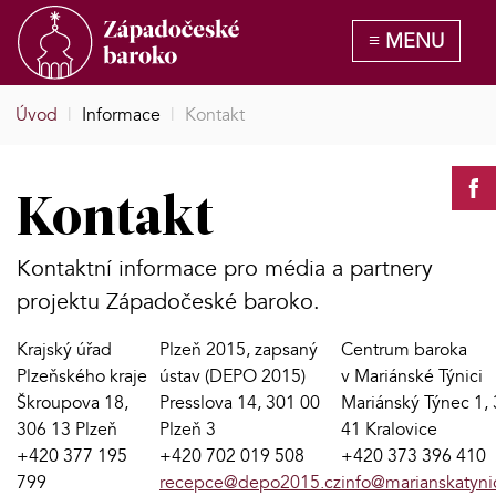
Úvod
|
Informace
|
Kontakt
Kontakt
Kontaktní informace pro média a partnery
projektu Západočeské baroko.
Krajský úřad
Plzeň 2015, zapsaný
Centrum baroka
Plzeňského kraje
ústav (DEPO 2015)
v Mariánské Týnici
Škroupova 18,
Presslova 14, 301 00
Mariánský Týnec 1,
306 13 Plzeň
Plzeň 3
41 Kralovice
+420 377 195
+420 702 019 508
+420 373 396 410
799
recepce@depo2015.cz
info@marianskatyni