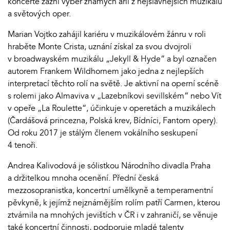
koncertě zazní výběr známých árií z nejslavnějších muzikálů
a světových oper.
Marian Vojtko zahájil kariéru v muzikálovém žánru v roli
hraběte Monte Crista, uznání získal za svou dvojroli
v broadwayském muzikálu „Jekyll & Hyde“ a byl označen
autorem Frankem Wildhornem jako jedna z nejlepších
interpretací těchto rolí na světě. Je aktivní na operní scéně
s rolemi jako Almaviva v „Lazebníkovi sevillském“ nebo Vít
v opeře „La Roulette“, účinkuje v operetách a muzikálech
(Čardášová princezna, Polská krev, Bídníci, Fantom opery).
Od roku 2017 je stálým členem vokálního seskupení
4 tenoři.
Andrea Kalivodová je sólistkou Národního divadla Praha
a držitelkou mnoha ocenění. Přední česká
mezzosopranistka, koncertní umělkyně a temperamentní
pěvkyně, k jejímž nejznámějším rolím patří Carmen, kterou
ztvárnila na mnohých jevištích v ČR i v zahraničí, se věnuje
také koncertní činnosti, podporuje mladé talenty