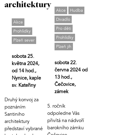
architektury
Akce
Hudba
Divadlo
Akce
Pro děti
Prohlídky
Prohlídky
Plzeň sever
Plzeň jih
sobota 25.
sobota 22.
května 2024,
června 2024 od
od 14 hod.,
13 hod.,
Nynice, kaple
Čečovice,
sv. Kateřiny
zámek
Druhý konvoj za
5. ročník
poznáním
odpoledne Vás
Santiniho
přivítá na nádvoří
architektury
barokního zámku
představí vybrané