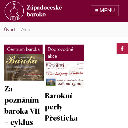
Úvod
|
Akce
Centrum baroka
Doprovodné
akce
Za
Barokní
poznáním
perly
baroka VII
Přešticka
- cyklus