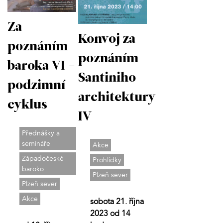
Za
Konvoj za
poznáním
poznáním
baroka VI -
Santiniho
podzimní
architektury
cyklus
IV
Přednášky a
semináře
Akce
Západočeské
Prohlídky
baroko
Plzeň sever
Plzeň sever
Akce
sobota 21. října
2023 od 14