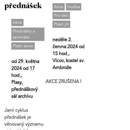
přednášek
Akce
Hudba
Pro děti
Akce
Plzeň jih
Přednášky a
semináře
neděle 2.
Plzeň sever
června 2024 od
15 hod.,
Vícov, kostel sv.
od 29. května
Ambrože
2024 od 17
hod.,
AKCE ZRUŠENA !
Plasy,
přednáškový
sál archívu
Jarní cyklus
přednášek je
věnovaný významu