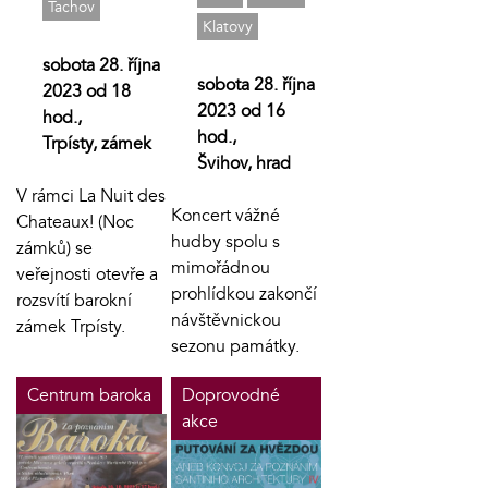
Tachov
Klatovy
sobota 28. října
sobota 28. října
2023 od 18
2023 od 16
hod.,
hod.,
Trpísty, zámek
Švihov, hrad
V rámci La Nuit des
Koncert vážné
Chateaux! (Noc
hudby spolu s
zámků) se
mimořádnou
veřejnosti otevře a
prohlídkou zakončí
rozsvítí barokní
návštěvnickou
zámek Trpísty.
sezonu památky.
Centrum baroka
Doprovodné
akce