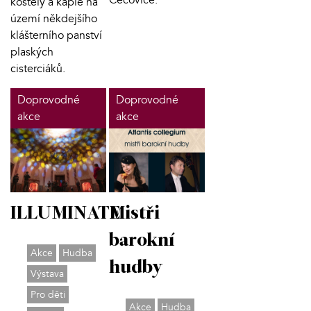
Čečovice.
kostely a kaple na
území někdejšího
klášterního panství
plaských
cisterciáků.
Doprovodné
Doprovodné
akce
akce
ILLUMINATE
Mistři
barokní
Akce
Hudba
hudby
Výstava
Pro děti
Akce
Hudba