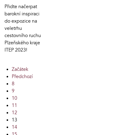
Přidte načerpat
barokní inspiraci
do expozice na
veletrhu
cestovního ruchu
Plzeňského kraje
ITEP 2023!
Začátek
Předchozí
8
9
10
11
12
13
14
15