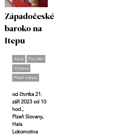
Západočeské
baroko na
Itepu
Akce
Pro děti
Výstava
Plzeň město
od čtvrtka 21.
září 2023 od 10
hod.,
Plzeň Slovany,
Hala
Lokomotiva