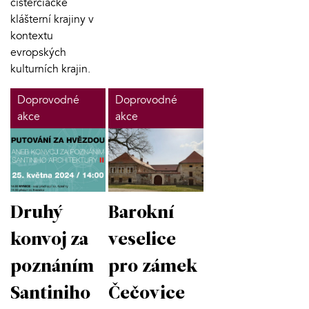
cisterciácké
klášterní krajiny v
kontextu
evropských
kulturních krajin.
Doprovodné
Doprovodné
akce
akce
Druhý
Barokní
konvoj za
veselice
poznáním
pro zámek
Santiniho
Čečovice