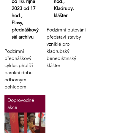
od 18. října
hod.,
2023 od 17
Kladruby,
hod.,
klášter
Plasy,
přednáškový
Podzimní putování
sál archívu
představí stavby
vzniklé pro
Podzimní
kladrubský
přednáškový
benediktinský
cyklus přiblíží
klášter.
barokní dobu
odborným
pohledem.
Doprovodné
akce