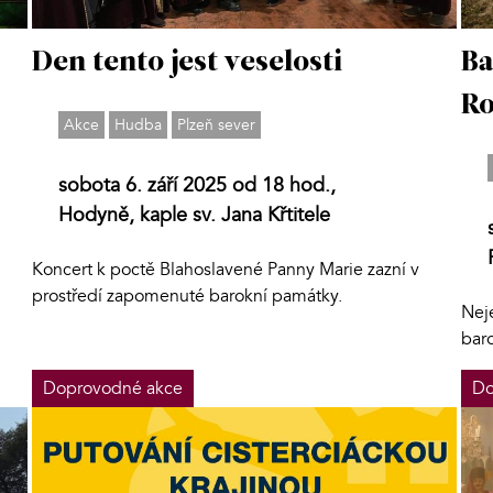
Den tento jest veselosti
Ba
Ro
Akce
Hudba
Plzeň sever
sobota 6. září 2025 od 18 hod.,
Hodyně, kaple sv. Jana Křtitele
Koncert k poctě Blahoslavené Panny Marie zazní v
prostředí zapomenuté barokní památky.
Nej
bar
Doprovodné akce
Do