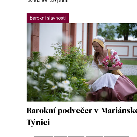
svatoanenské pouti.
Barokní slavnosti
Barokní podvečer v Mariánsk
Týnici