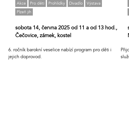
Akce
Pro děti
Prohlídky
Divadlo
Výstava
Plzeň jih
sobota 14, června 2025 od 11 a od 13 hod.,
Čečovice, zámek, kostel
6. ročník barokní veselice nabízí program pro děti i
Při
jejich doprovod.
slu