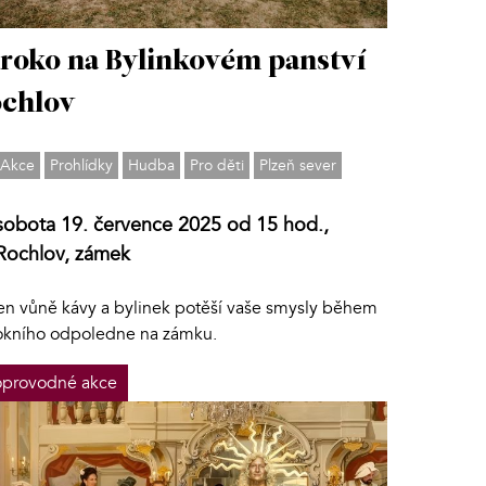
roko na Bylinkovém panství
chlov
Akce
Prohlídky
Hudba
Pro děti
Plzeň sever
sobota 19. července 2025 od 15 hod.,
Rochlov, zámek
en vůně kávy a bylinek potěší vaše smysly během
okního odpoledne na zámku.
provodné akce