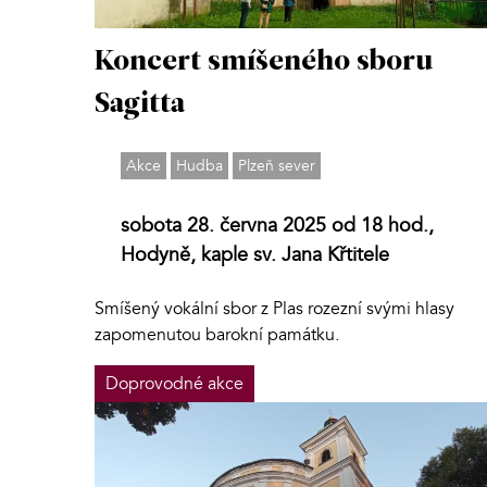
Koncert smíšeného sboru
Sagitta
Akce
Hudba
Plzeň sever
sobota 28. června 2025 od 18 hod.,
Hodyně, kaple sv. Jana Křtitele
Smíšený vokální sbor z Plas rozezní svými hlasy
zapomenutou barokní památku.
Doprovodné akce