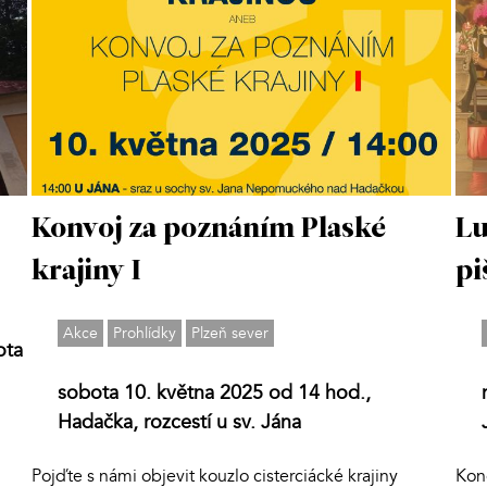
Konvoj za poznáním Plaské
Lu
krajiny I
pi
Akce
Prohlídky
Plzeň sever
ota
sobota 10. května 2025 od 14 hod.,
Hadačka, rozcestí u sv. Jána
Pojďte s námi objevit kouzlo cisterciácké krajiny
Kon