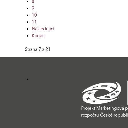
8
9
10
11
Následující
Konec
Strana 7 z 21
Projekt Marketingová p
rozpočtu České republi