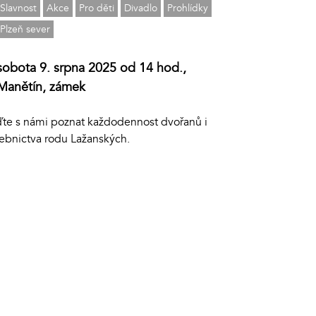
Slavnost
Akce
Pro děti
Divadlo
Prohlídky
Plzeň sever
sobota 9. srpna 2025 od 14 hod.,
Manětín, zámek
jďte s námi poznat každodennost dvořanů i
žebnictva rodu Lažanských.