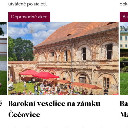
utvářené po staletí.
dok
Doprovodné akce
Ba
é
Barokní veselice na zámku
Ba
Čečovice
Ma