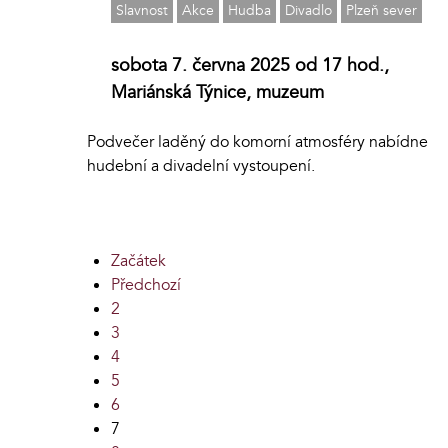
Slavnost
Akce
Hudba
Divadlo
Plzeň sever
sobota 7. června 2025 od 17 hod.,
Mariánská Týnice, muzeum
Podvečer laděný do komorní atmosféry nabídne
hudební a divadelní vystoupení.
Začátek
Předchozí
2
3
4
5
6
7