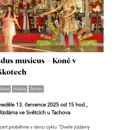
dus musicus - Koně v
škotech
Akce
Hudba
Tachov
neděle 13. července 2025 od 15 hod.,
Jízdárna ve Světcích u Tachova
cert proběhne v rámci cyklu "Dveře jízdárny