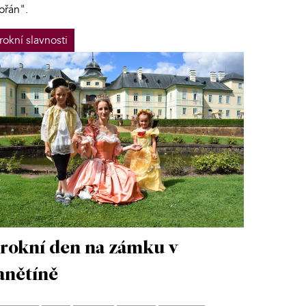
ořán".
rokní slavnosti
rokní den na zámku v
nětíně