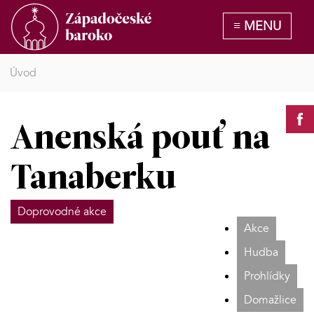
Úvod
Anenská pouť na
Tanaberku
Doprovodné akce
Akce
Hudba
Prohlídky
Domažlice