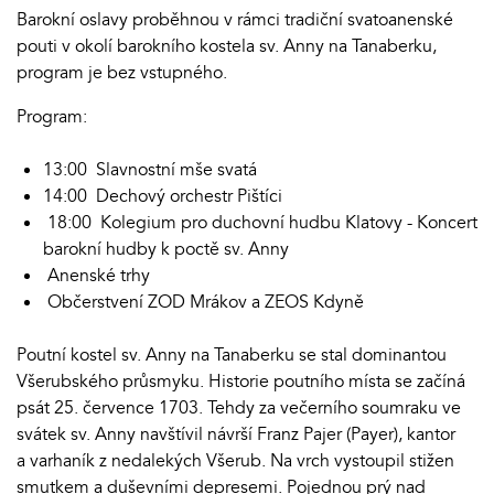
Barokní oslavy proběhnou v rámci tradiční svatoanenské
pouti v okolí barokního kostela sv. Anny na Tanaberku,
program je bez vstupného.
Program:
13:00 Slavnostní mše svatá
14:00 Dechový orchestr Pištíci
18:00 Kolegium pro duchovní hudbu Klatovy - Koncert
barokní hudby k poctě sv. Anny
Anenské trhy
Občerstvení ZOD Mrákov a ZEOS Kdyně
Poutní kostel sv. Anny na Tanaberku se stal dominantou
Všerubského průsmyku. Historie poutního místa se začíná
psát 25. července 1703. Tehdy za večerního soumraku ve
svátek sv. Anny navštívil návrší Franz Pajer (Payer), kantor
a varhaník z nedalekých Všerub. Na vrch vystoupil stižen
smutkem a duševními depresemi. Pojednou prý nad