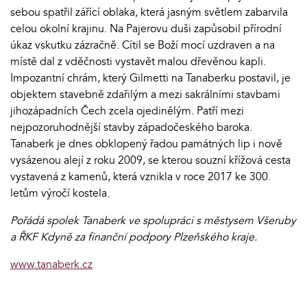
sebou spatřil zářící oblaka, která jasným světlem zabarvila
celou okolní krajinu. Na Pajerovu duši zapůsobil přírodní
úkaz vskutku zázračně. Cítil se Boží mocí uzdraven a na
místě dal z vděčnosti vystavět malou dřevěnou kapli.
Impozantní chrám, který Gilmetti na Tanaberku postavil, je
objektem stavebně zdařilým a mezi sakrálními stavbami
jihozápadních Čech zcela ojedinělým. Patří mezi
nejpozoruhodnější stavby západočeského baroka.
Tanaberk je dnes obklopený řadou památných lip i nově
vysázenou alejí z roku 2009, se kterou souzní křížová cesta
vystavená z kamenů, která vznikla v roce 2017 ke 300.
letům výročí kostela.
Pořádá spolek Tanaberk ve spolupráci s městysem Všeruby
a ŘKF Kdyně za finanční podpory Plzeňského kraje.
www.tanaberk.cz