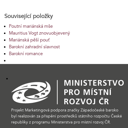
Související položky
Poutní mariánská mše
Mauritius Vogt znovuobjevený
Mariánská pěší pouť
Barokní zahradní slavnost
Barokní romance
Projekt Marketingová podpora značky Západočeské baroko
byl realizován za přispění prostředků státního rozpočtu České
republiky z programu Ministerstva pro místní rozvoj ČR.