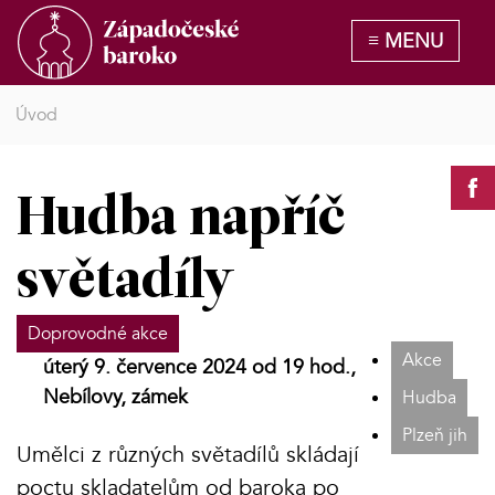
Úvod
Hudba napříč
světadíly
Doprovodné akce
Akce
úterý 9. července 2024 od 19 hod.,
Nebílovy, zámek
Hudba
Plzeň jih
Umělci z různých světadílů skládají
poctu skladatelům od baroka po