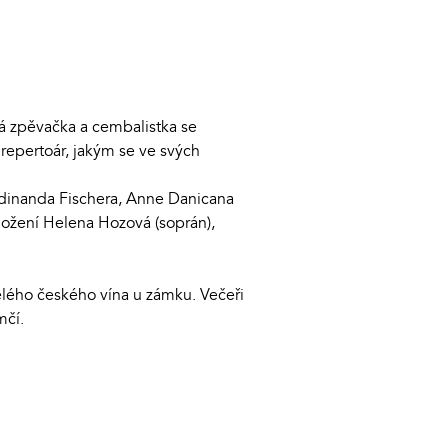
á zpěvačka a cembalistka se
repertoár, jakým se ve svých
rdinanda Fischera, Anne Danicana
ložení Helena Hozová (soprán),
ělého českého vína u zámku. Večeři
mčí.