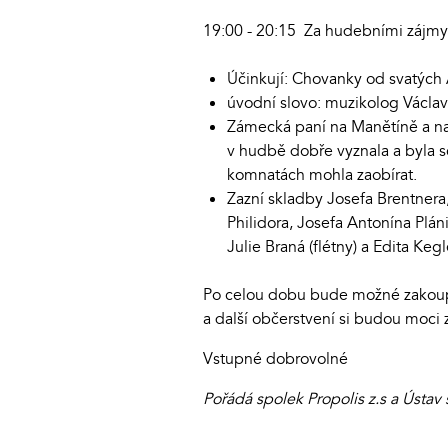
19:00 - 20:15 Za hudebními zájmy
Účinkují: Chovanky od svatých
úvodní slovo: muzikolog Václa
Zámecká paní na Manětíně a na 
v hudbě dobře vyznala a byla s
komnatách mohla zaobírat.
Zazní skladby Josefa Brentner
Philidora, Josefa Antonína Plá
Julie Braná (flétny) a Edita Keg
Po celou dobu bude možné zakoupit
a další občerstvení si budou moci
Vstupné dobrovolné
Pořádá spolek Propolis z.s a Ústav 