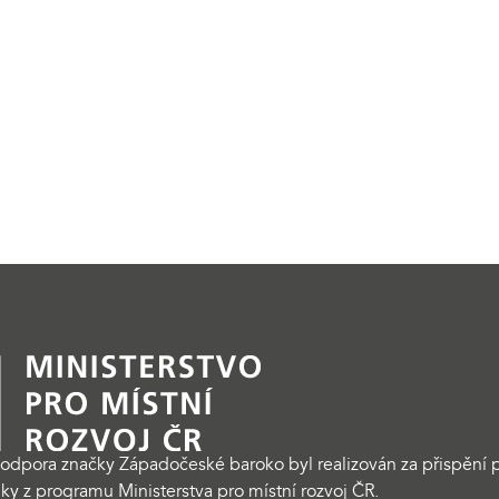
odpora značky Západočeské baroko byl realizován za přispění p
ky z programu Ministerstva pro místní rozvoj ČR.