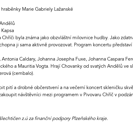
 hraběnky Marie Gabriely Lažanské
 Andělů
v Kapsa
Chříči byla známa jako obzvláštní milovnice hudby. Jako zdatn
chopna ji sama aktivně provozovat. Program koncertu představí 
a, Antonia Caldary, Johanna Josepha Fuxe, Johanna Caspara Fe
nického a Mauritia Vogta. Hrají Chovanky od svatých Andělů ve s
lerová (cembalo).
 pití a drobné občerstvení a na večerní koncert skleničku skv
 zakoupit návštěvníci mezi programem v Pivovaru Chříč v podzá
šlechtičen z.ú za finanční podpory Plzeňského kraje.