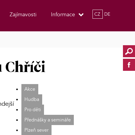
Zajímavosti
Informace
CZ
DE
 Chříči
Akce
Hudba
hdejší
Pro děti
Přednášky a semináře
Plzeň sever