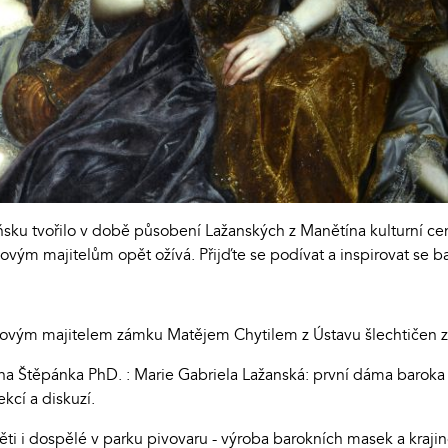
ňsku tvořilo v době působení Lažanských z Manětína kulturní c
novým majitelům opět ožívá. Přijďte se podívat a inspirovat se
novým majitelem zámku Matějem Chytilem z Ústavu šlechtičen z
ana Štěpánka PhD. : Marie Gabriela Lažanská: první dáma baroka
kcí a diskuzí.
ěti i dospělé v parku pivovaru - výroba barokních masek a kraj