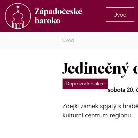
Úvod
Úvod
Jedinečný 
Doprovodné akce
sobota 20. 
Zdejší zámek spjatý s hrab
kulturní centrum regionu.