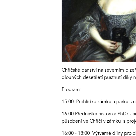
Chříčské panství na severním plze
dlouhých desetiletí pustnutí díky 
Program:
15:00 Prohlídka zámku a parku s 
16:00 Přednáška historika PhDr. J
působení ve Chříči v zámku s proje
16:00 - 18:00 Výtvarné dílny pro d