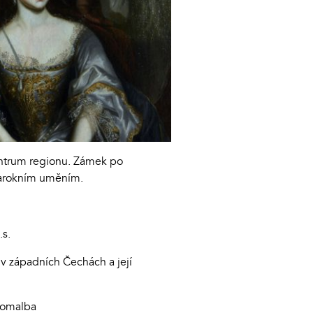
entrum regionu. Zámek po
 barokním uměním.
.s.
 v západních Čechách a její
inomalba