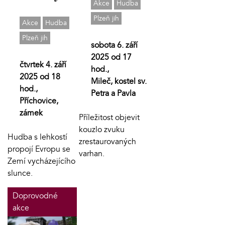
Akce
Hudba
Plzeň jih
Akce
Hudba
Plzeň jih
sobota 6. září
2025 od 17
čtvrtek 4. září
hod.,
2025 od 18
Mileč, kostel sv.
hod.,
Petra a Pavla
Příchovice,
zámek
Příležitost objevit
kouzlo zvuku
Hudba s lehkostí
zrestaurovaných
propojí Evropu se
varhan.
Zemí vycházejícího
slunce.
Doprovodné
akce