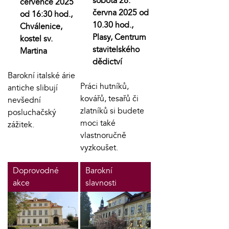
sobota 28.
července 2025
června 2025 od
od 16:30 hod.,
10.30 hod.,
Chválenice,
Plasy, Centrum
kostel sv.
stavitelského
Martina
dědictví
Barokní italské árie
Práci hutníků,
antiche slibují
kovářů, tesařů či
nevšední
zlatníků si budete
posluchačský
moci také
zážitek.
vlastnoručně
vyzkoušet.
Doprovodné
Barokní
akce
slavnosti