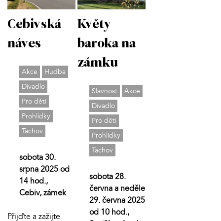
Cebivská
Květy
náves
baroka na
zámku
Akce
Hudba
Divadlo
Slavnost
Akce
Pro děti
Divadlo
Prohlídky
Pro děti
Tachov
Prohlídky
Tachov
sobota 30.
srpna 2025 od
sobota 28.
14 hod.,
června a neděle
Cebiv, zámek
29. června 2025
od 10 hod.,
Přijďte a zažijte