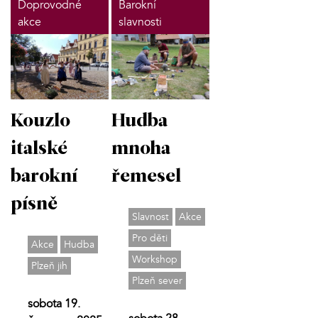
Doprovodné
Barokní
akce
slavnosti
Kouzlo
Hudba
italské
mnoha
barokní
řemesel
písně
Slavnost
Akce
Pro děti
Akce
Hudba
Workshop
Plzeň jih
Plzeň sever
sobota 19.