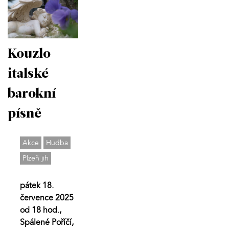
Kouzlo
italské
barokní
písně
Akce
Hudba
Plzeň jih
pátek 18.
července 2025
od 18 hod.,
Spálené Poříčí,