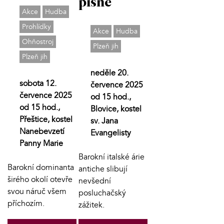
písně
Akce
Hudba
Prohlídky
Akce
Hudba
Ohňostroj
Plzeň jih
Plzeň jih
neděle 20.
sobota 12.
července 2025
července 2025
od 15 hod.,
od 15 hod.,
Blovice, kostel
Přeštice, kostel
sv. Jana
Nanebevzetí
Evangelisty
Panny Marie
Barokní italské árie
Barokní dominanta
antiche slibují
širého okolí otevře
nevšední
svou náruč všem
posluchačský
příchozím.
zážitek.