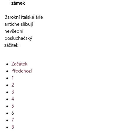
zámek
Barokní italské árie
antiche slibují
nevšední
posluchačský
zážitek.
Začátek
Předchozí
1
2
3
4
5
6
7
8