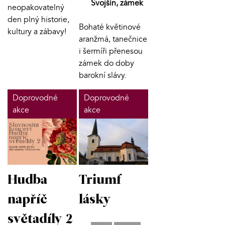
Svojšín, zámek
neopakovatelný
den plný historie,
Bohaté květinové
kultury a zábavy!
aranžmá, tanečnice
i šermíři přenesou
zámek do doby
barokní slávy.
Doprovodné
Doprovodné
akce
akce
Hudba
Triumf
napříč
lásky
světadíly 2