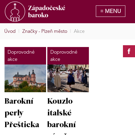
Úvod
|
Značky - Plzeň město
|
Akce
Doprovodné
Doprovodné
akce
akce
Barokní
Kouzlo
perly
italské
Přešticka
barokní