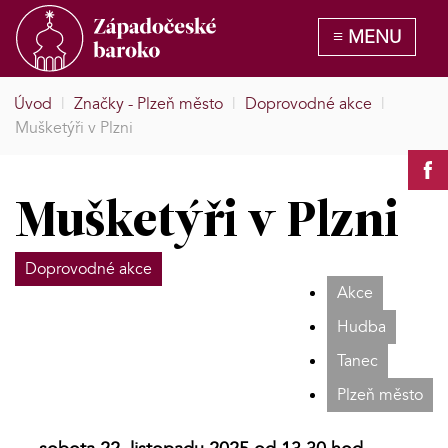
Úvod
|
Značky - Plzeň město
|
Doprovodné akce
|
Mušketýři v Plzni
Mušketýři v Plzni
Doprovodné akce
Akce
Hudba
Tanec
Plzeň město