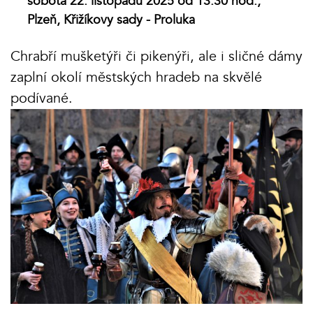
sobota 22. listopadu 2025 od 13.30 hod.,
Plzeň, Křižíkovy sady - Proluka
Chrabří mušketýři či pikenýři, ale i sličné dámy
zaplní okolí městských hradeb na skvělé
podívané.