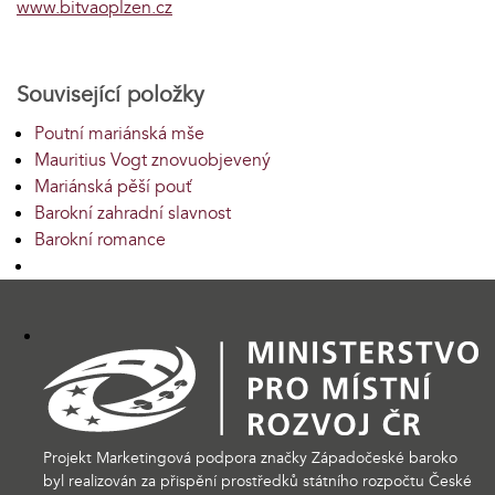
www.bitvaoplzen.cz
Související položky
Poutní mariánská mše
Mauritius Vogt znovuobjevený
Mariánská pěší pouť
Barokní zahradní slavnost
Barokní romance
Projekt Marketingová podpora značky Západočeské baroko
byl realizován za přispění prostředků státního rozpočtu České