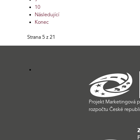
10
Následující
Konec
Strana 5 z 21
Projekt Marketingová p
rozpočtu České republi