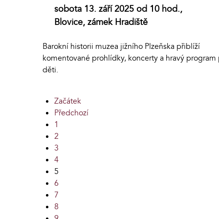
sobota 13. září 2025 od 10 hod.,
Blovice, zámek Hradiště
Barokní historii muzea jižního Plzeňska přiblíží
komentované prohlídky, koncerty a hravý program 
děti.
Začátek
Předchozí
1
2
3
4
5
6
7
8
9