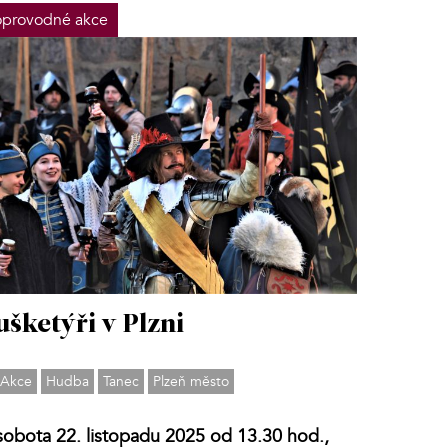
provodné akce
šketýři v Plzni
Akce
Hudba
Tanec
Plzeň město
sobota 22. listopadu 2025 od 13.30 hod.,