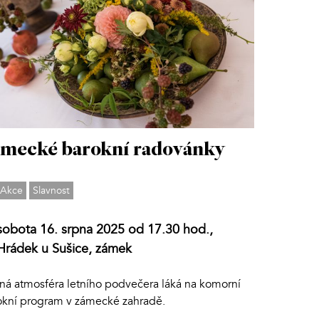
mecké barokní radovánky
Akce
Slavnost
sobota 16. srpna 2025 od 17.30 hod.,
Hrádek u Sušice, zámek
dná atmosféra letního podvečera láká na komorní
okní program v zámecké zahradě.