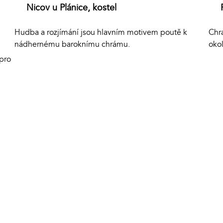
Nicov u Plánice, kostel
Hudba a rozjímání jsou hlavním motivem poutě k
Chra
nádhernému baroknímu chrámu.
oko
pro