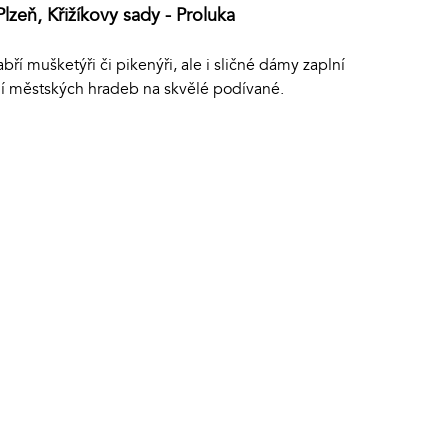
Plzeň, Křižíkovy sady - Proluka
bří mušketýři či pikenýři, ale i sličné dámy zaplní
lí městských hradeb na skvělé podívané.