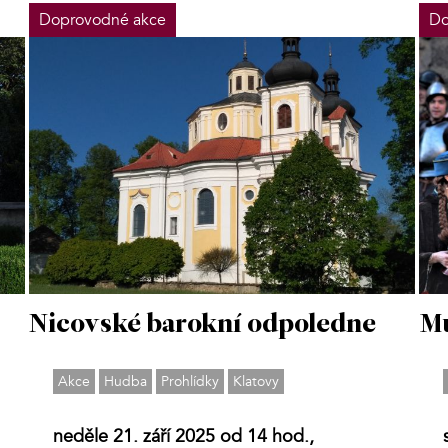
Doprovodné akce
Do
Nicovské barokní odpoledne
Mu
Akce
Hudba
Prohlídky
Klatovy
neděle 21. září 2025 od 14 hod.,