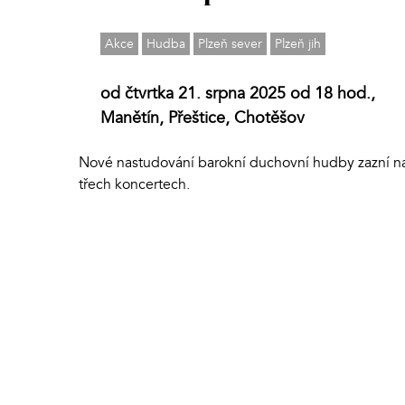
Akce
Hudba
Plzeň sever
Plzeň jih
od čtvrtka 21. srpna 2025 od 18 hod.,
Manětín, Přeštice, Chotěšov
Nové nastudování barokní duchovní hudby zazní n
třech koncertech.