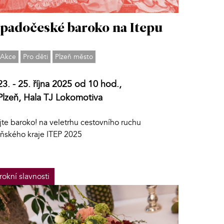
padočeské baroko na Itepu
Akce
Pro děti
Plzeň město
23. - 25. října 2025 od 10 hod.,
Plzeň, Hala TJ Lokomotiva
jte baroko! na veletrhu cestovního ruchu
eňského kraje ITEP 2025
rokní slavnosti