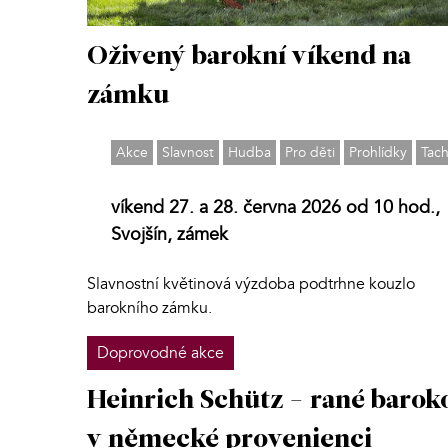
Oživený barokní víkend na
zámku
Akce
Slavnost
Hudba
Pro děti
Prohlídky
Tac
víkend 27. a 28. června 2026 od 10 hod.,
Svojšín, zámek
Slavnostní květinová výzdoba podtrhne kouzlo
barokního zámku.
Doprovodné akce
Heinrich Schütz - rané barok
v německé provenienci