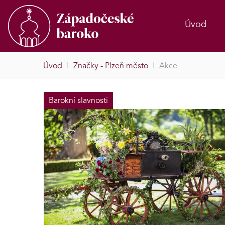
Úvod
Úvod
|
Značky - Plzeň město
|
Akce
Barokní slavnosti