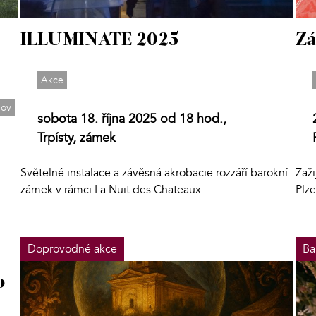
ILLUMINATE 2025
Zá
Akce
hov
sobota 18. října 2025 od 18 hod.,
Trpísty, zámek
Světelné instalace a závěsná akrobacie rozzáří barokní
Zaži
zámek v rámci La Nuit des Chateaux.
Plz
Doprovodné akce
Ba
o