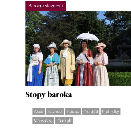
Barokní slavnosti
Stopy baroka
Akce
Slavnost
Hudba
Pro děti
Prohlídky
Ohňostroj
Plzeň jih