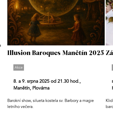
a
Illusion Baroques Manětín 2025
Zá
Akce
8. a 9. srpna 2025 od 21.30 hod.,
Manětín, Plovárna
Barokní show, silueta kostela sv. Barbory a magie
Kli
letního večera.
bar