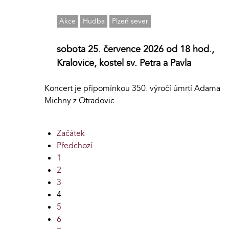
Akce
Hudba
Plzeň sever
sobota 25. července 2026 od 18 hod.,
Kralovice, kostel sv. Petra a Pavla
Koncert je připomínkou 350. výročí úmrtí Adama
Michny z Otradovic.
Začátek
Předchozí
1
2
3
4
5
6