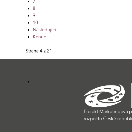
7
8
9
10
Následující
Konec
Strana 4 z 21
Projekt Marketingová p
rozpočtu České republi