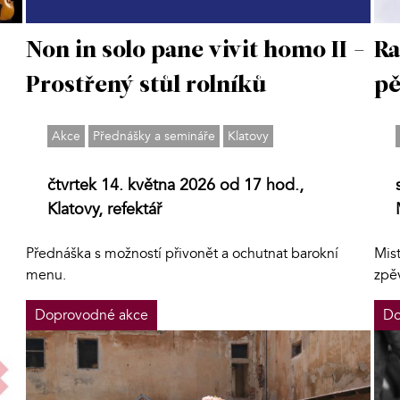
Non in solo pane vivit homo II -
Ra
Prostřený stůl rolníků
pě
Akce
Přednášky a semináře
Klatovy
čtvrtek 14. května 2026 od 17 hod.,
Klatovy, refektář
Přednáška s možností přivonět a ochutnat barokní
Mis
menu.
zpě
Doprovodné akce
Do