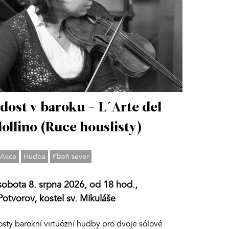
dost v baroku - L´Arte del
lollino (Ruce houslisty)
Akce
Hudba
Plzeň sever
sobota 8. srpna 2026, od 18 hod.,
Potvorov, kostel sv. Mikuláše
osty barokní virtuózní hudby pro dvoje sólové