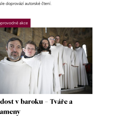
sle doprovází autorské čtení.
provodné akce
dost v baroku - Tváře a
rameny