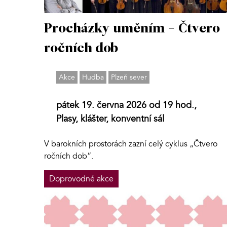
Procházky uměním - Čtvero
ročních dob
Akce
Hudba
Plzeň sever
pátek 19. června 2026 od 19 hod.,
Plasy, klášter, konventní sál
V barokních prostorách zazní celý cyklus „Čtvero
ročních dob“.
Doprovodné akce