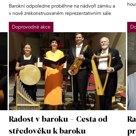
hou
Barokní odpoledne proběhne na nádvoří zámku a
v nově zrekonstruovaném reprezentativním sále.
Doprovodné akce
Do
Radost v baroku - Cesta od
Ra
středověku k baroku
p