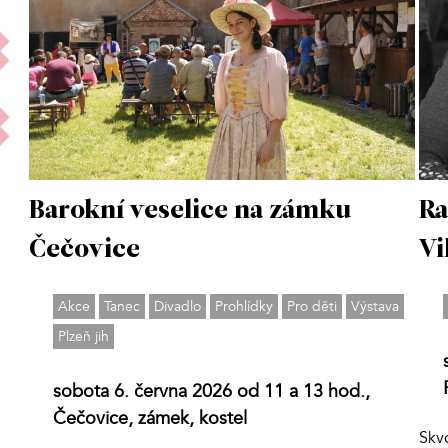
Barokní veselice na zámku
Ra
Čečovice
Vi
Akce
Tanec
Divadlo
Prohlídky
Pro děti
Výstava
Plzeň jih
sobota 6. června 2026 od 11 a 13 hod.,
Čečovice, zámek, kostel
Skv