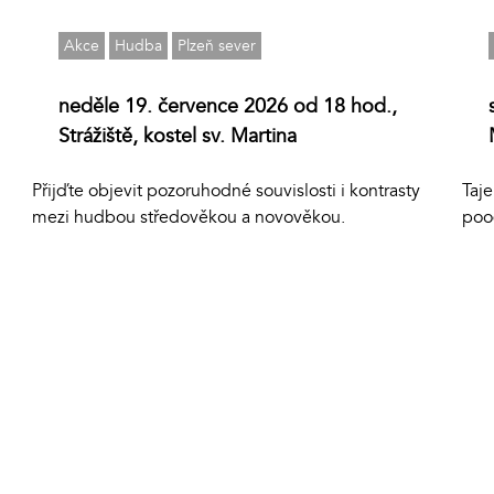
Akce
Hudba
Plzeň sever
neděle 19. července 2026 od 18 hod.,
Strážiště, kostel sv. Martina
Přijďte objevit pozoruhodné souvislosti i kontrasty
Taj
mezi hudbou středověkou a novověkou.
poo