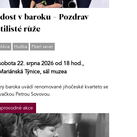
dost v baroku - Pozdrav
tilisté růže
Akce
Hudba
Plzeň sever
sobota 22. srpna 2026 od 18 hod.,
Mariánská Týnice, sál muzea
try baroka uvádí renomované jihočeské kvarteto se
vačkou Petrou Sovovou.
provodné akce