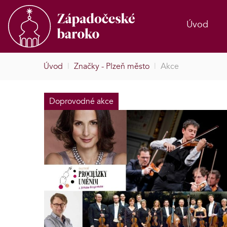
Úvod
Úvod
|
Značky - Plzeň město
|
Akce
Doprovodné akce