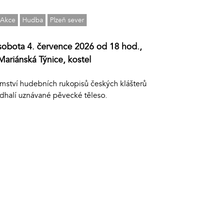
Akce
Hudba
Plzeň sever
sobota 4. července 2026 od 18 hod.,
Mariánská Týnice, kostel
emství hudebních rukopisů českých klášterů
dhalí uznávané pěvecké těleso.