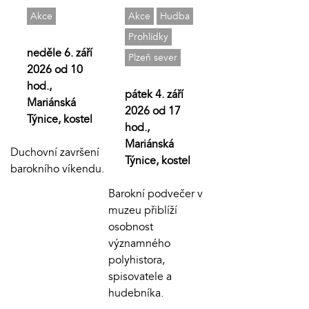
Akce
Akce
Hudba
Prohlídky
neděle 6. září
Plzeň sever
2026 od 10
hod.,
pátek 4. září
Mariánská
2026 od 17
Týnice, kostel
hod.,
Mariánská
Duchovní završení
Týnice, kostel
barokního víkendu.
Barokní podvečer v
muzeu přiblíží
osobnost
významného
polyhistora,
spisovatele a
hudebníka.