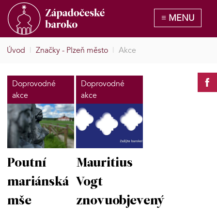
Úvod
|
Značky - Plzeň město
|
Akce
Doprovodné
Doprovodné
akce
akce
Poutní
Mauritius
mariánská
Vogt
mše
znovuobjevený