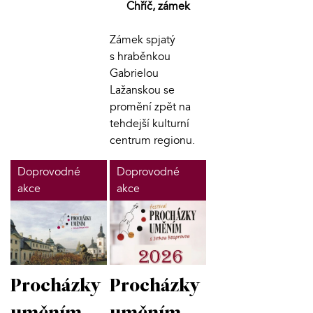
Chříč, zámek
Zámek spjatý
s hraběnkou
Gabrielou
Lažanskou se
promění zpět na
tehdejší kulturní
centrum regionu.
Doprovodné
Doprovodné
akce
akce
Procházky
Procházky