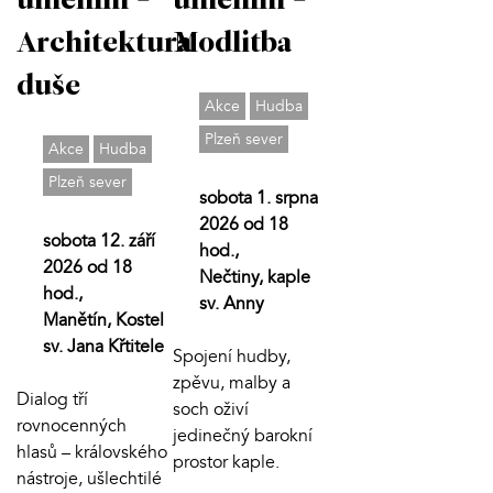
uměním -
uměním -
Modlitba
Architektura
duše
Akce
Hudba
Plzeň sever
Akce
Hudba
Plzeň sever
sobota 1. srpna
2026 od 18
sobota 12. září
hod.,
2026 od 18
Nečtiny, kaple
hod.,
sv. Anny
Manětín, Kostel
sv. Jana Křtitele
Spojení hudby,
zpěvu, malby a
Dialog tří
soch oživí
rovnocenných
jedinečný barokní
hlasů – královského
prostor kaple.
nástroje, ušlechtilé