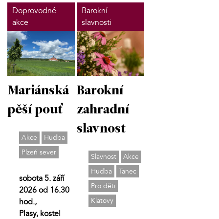
Doprovodné
Barokní
akce
slavnosti
Mariánská
Barokní
pěší pouť
zahradní
slavnost
Akce
Hudba
Plzeň sever
Slavnost
Akce
Hudba
Tanec
sobota 5. září
Pro děti
2026 od 16.30
Klatovy
hod.,
Plasy, kostel