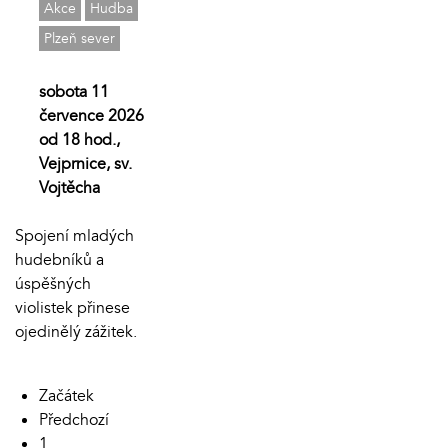
Akce
Hudba
Plzeň sever
sobota 11
července 2026
od 18 hod.,
Vejprnice, sv.
Vojtěcha
Spojení mladých
hudebníků a
úspěšných
violistek přinese
ojedinělý zážitek.
Začátek
Předchozí
1