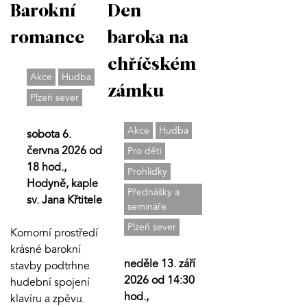
Barokní
Den
romance
baroka na
chříčském
Akce
Hudba
zámku
Plzeň sever
Akce
Hudba
sobota 6.
června 2026 od
Pro děti
18 hod.,
Prohlídky
Hodyně, kaple
Přednášky a
sv. Jana Křtitele
semináře
Plzeň sever
Komorní prostředí
krásné barokní
neděle 13. září
stavby podtrhne
2026 od 14:30
hudební spojení
hod.,
klavíru a zpěvu.