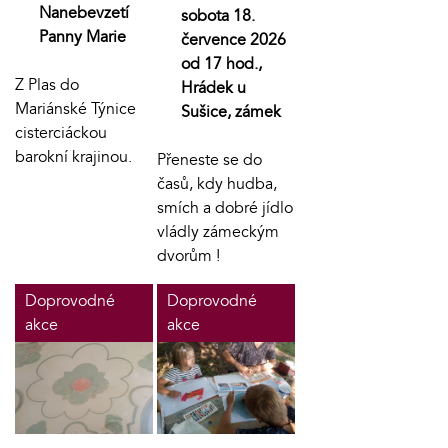
Nanebevzetí
sobota 18.
Panny Marie
července 2026
od 17 hod.,
Z Plas do
Hrádek u
Mariánské Týnice
Sušice, zámek
cisterciáckou
barokní krajinou.
Přeneste se do
časů, kdy hudba,
smích a dobré jídlo
vládly zámeckým
dvorům !
Doprovodné
Doprovodné
akce
akce