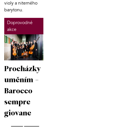
violy a niterného
barytonu.
Doprovodné
akce
Procházky
uměním -
Barocco
sempre
giovane