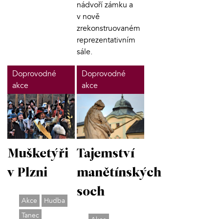
nádvoří zámku a
v nově
zrekonstruovaném
reprezentativním
sále.
Doprovodné
Doprovodné
akce
akce
Tajemství
Mušketýři
manětínských
v Plzni
soch
Akce
Hudba
Tanec