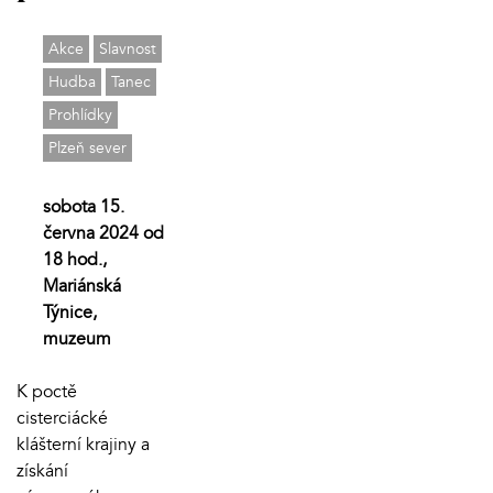
Akce
Slavnost
Hudba
Tanec
Prohlídky
Plzeň sever
sobota 15.
června 2024 od
18 hod.,
Mariánská
Týnice,
muzeum
K poctě
cisterciácké
klášterní krajiny a
získání