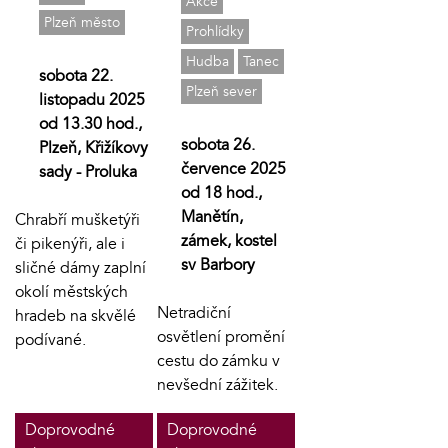
Akce
Plzeň město
Prohlídky
Hudba
Tanec
sobota 22.
Plzeň sever
listopadu 2025
od 13.30 hod.,
sobota 26.
Plzeň, Křižíkovy
července 2025
sady - Proluka
od 18 hod.,
Manětín,
Chrabří mušketýři
zámek, kostel
či pikenýři, ale i
sv Barbory
sličné dámy zaplní
okolí městských
Netradiční
hradeb na skvělé
osvětlení promění
podívané.
cestu do zámku v
nevšední zážitek.
Doprovodné
Doprovodné