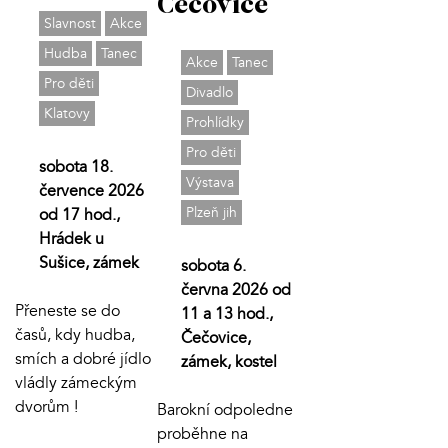
Čečovice
Slavnost
Akce
Hudba
Tanec
Akce
Tanec
Pro děti
Divadlo
Klatovy
Prohlídky
Pro děti
sobota 18.
Výstava
července 2026
Plzeň jih
od 17 hod.,
Hrádek u
Sušice, zámek
sobota 6.
června 2026 od
Přeneste se do
11 a 13 hod.,
časů, kdy hudba,
Čečovice,
smích a dobré jídlo
zámek, kostel
vládly zámeckým
dvorům !
Barokní odpoledne
proběhne na