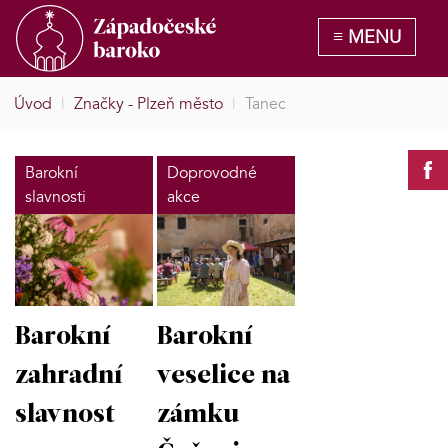
Úvod
|
Značky - Plzeň město
|
Tanec
Barokní
Doprovodné
slavnosti
akce
Barokní
Barokní
zahradní
veselice na
slavnost
zámku