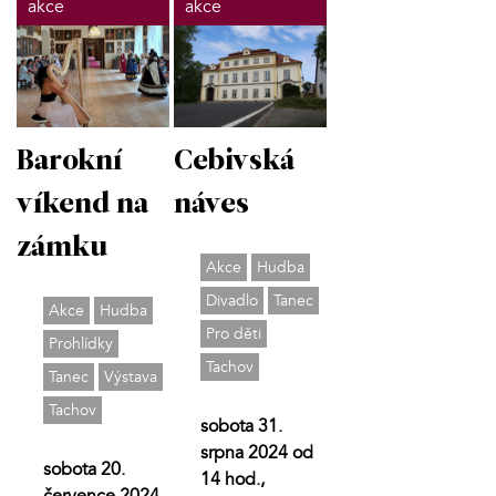
akce
akce
Barokní
Cebivská
víkend na
náves
zámku
Akce
Hudba
Divadlo
Tanec
Akce
Hudba
Pro děti
Prohlídky
Tachov
Tanec
Výstava
Tachov
sobota 31.
srpna 2024 od
sobota 20.
14 hod.,
července 2024