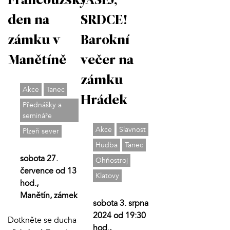
Francouzský
JÁSEJ,
den na
SRDCE!
zámku v
Barokní
Manětíně
večer na
zámku
Akce
Tanec
Hrádek
Přednášky a
semináře
Akce
Slavnost
Plzeň sever
Hudba
Tanec
sobota 27.
Ohňostroj
července od 13
Klatovy
hod.,
Manětín, zámek
sobota 3. srpna
2024 od 19:30
Dotkněte se ducha
hod.,