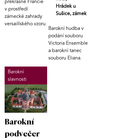
překrásné Francie
Hrádek u
v prostředí
Sušice, zámek
zámecké zahrady
versaillského vzoru.
Barokní hudba v
podání souboru
Victoria Ensemble
a barokní tanec
souboru Eliana.
Barokní
slavnosti
Barokní
podvečer