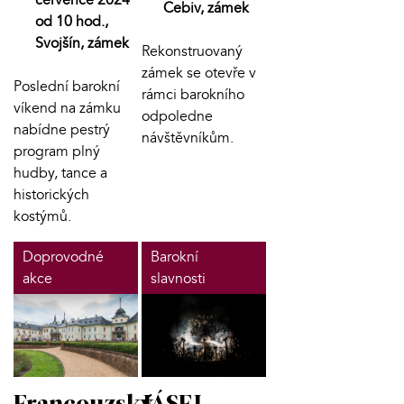
Cebiv, zámek
od 10 hod.,
Svojšín, zámek
Rekonstruovaný
zámek se otevře v
Poslední barokní
rámci barokního
víkend na zámku
odpoledne
nabídne pestrý
návštěvníkům.
program plný
hudby, tance a
historických
kostýmů.
Doprovodné
Barokní
akce
slavnosti