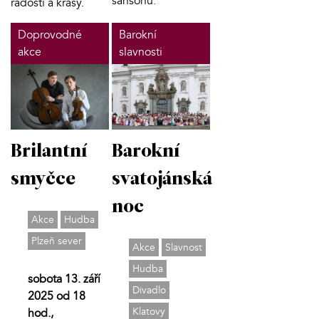
šansonů.
radosti a krásy.
Doprovodné
Barokní
akce
slavnosti
Brilantní
Barokní
smyčce
svatojánská
noc
Akce
Hudba
Plzeň sever
Akce
Slavnost
Hudba
sobota 13. září
Divadlo
2025 od 18
Klatovy
hod.,