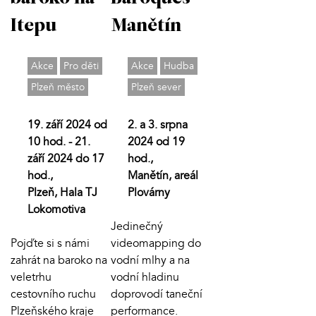
Itepu
Manětín
Akce
Pro děti
Akce
Hudba
Plzeň město
Plzeň sever
19. září 2024 od
2. a 3. srpna
10 hod. - 21.
2024 od 19
září 2024 do 17
hod.,
hod.,
Manětín, areál
Plzeň, Hala TJ
Plovárny
Lokomotiva
Jedinečný
Pojďte si s námi
videomapping do
zahrát na baroko na
vodní mlhy a na
veletrhu
vodní hladinu
cestovního ruchu
doprovodí taneční
Plzeňského kraje
performance.