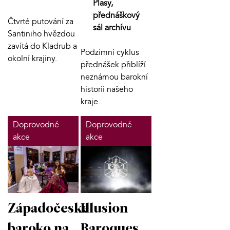
Plasy,
přednáškový
Čtvrté putování za
sál archívu
Santiniho hvězdou
zavítá do Kladrub a
Podzimní cyklus
okolní krajiny.
přednášek přiblíží
neznámou barokní
historii našeho
kraje.
Doprovodné
Doprovodné
akce
akce
Západočeské
Illusion
baroko na
Baroques