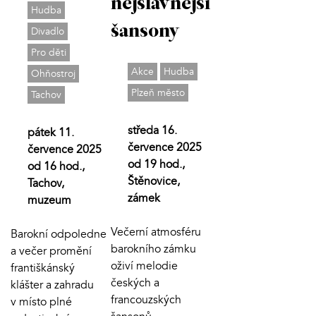
nejslavnější
Hudba
šansony
Divadlo
Pro děti
Akce
Hudba
Ohňostroj
Plzeň město
Tachov
středa 16.
pátek 11.
července 2025
července 2025
od 19 hod.,
od 16 hod.,
Štěnovice,
Tachov,
zámek
muzeum
Večerní atmosféru
Barokní odpoledne
barokního zámku
a večer promění
oživí melodie
františkánský
českých a
klášter a zahradu
francouzských
v místo plné