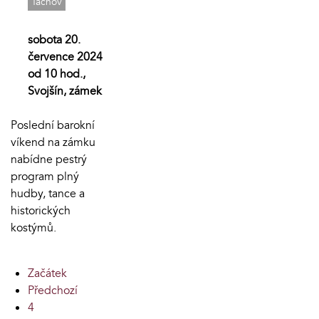
Tachov
sobota 20.
července 2024
od 10 hod.,
Svojšín, zámek
Poslední barokní
víkend na zámku
nabídne pestrý
program plný
hudby, tance a
historických
kostýmů.
Začátek
Předchozí
4