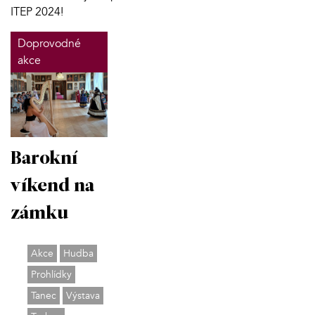
ITEP 2024!
Doprovodné
akce
Barokní
víkend na
zámku
Akce
Hudba
Prohlídky
Tanec
Výstava