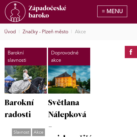
Úvod
|
Značky - Plzeň město
|
Akce
Barokní
Doprovodné
slavnosti
akce
Barokní
Světlana
radosti
Nálepková
-
Slavnost
Akce