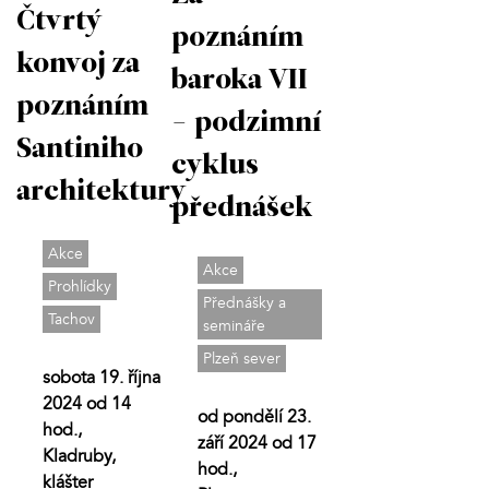
Čtvrtý
poznáním
konvoj za
baroka VII
poznáním
- podzimní
Santiniho
cyklus
architektury
přednášek
Akce
Akce
Prohlídky
Přednášky a
Tachov
semináře
Plzeň sever
sobota 19. října
2024 od 14
od pondělí 23.
hod.,
září 2024 od 17
Kladruby,
hod.,
klášter