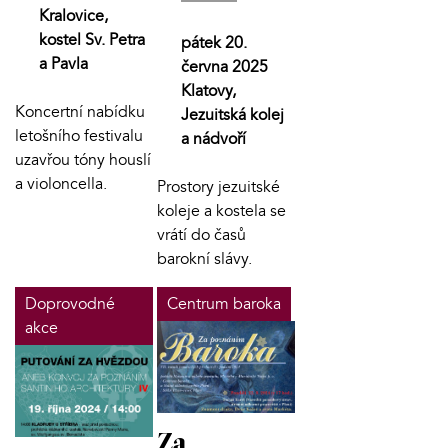
Kralovice,
kostel Sv. Petra
pátek 20.
a Pavla
června 2025
Klatovy,
Koncertní nabídku
Jezuitská kolej
letošního festivalu
a nádvoří
uzavřou tóny houslí
a violoncella.
Prostory jezuitské
koleje a kostela se
vrátí do časů
barokní slávy.
Doprovodné
Centrum baroka
akce
Za