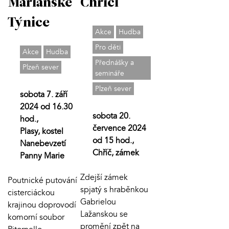
Mariánské
Chříči
Týnice
Akce
Hudba
Pro děti
Akce
Hudba
Přednášky a
Plzeň sever
semináře
Plzeň sever
sobota 7. září
2024 od 16.30
sobota 20.
hod.,
července 2024
Plasy, kostel
od 15 hod.,
Nanebevzetí
Chříč, zámek
Panny Marie
Zdejší zámek
Poutnické putování
spjatý s hraběnkou
cisterciáckou
Gabrielou
krajinou doprovodí
Lažanskou se
komorní soubor
promění zpět na