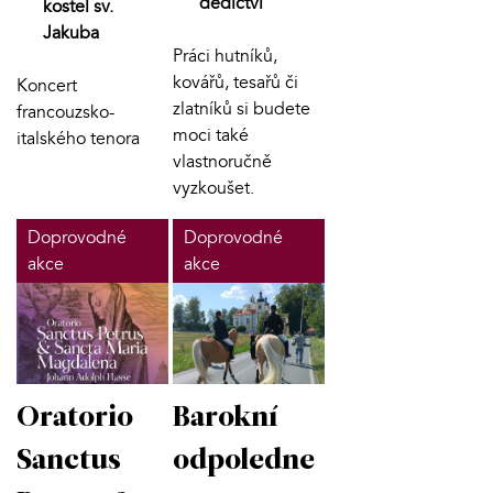
dědictví
kostel sv.
Jakuba
Práci hutníků,
kovářů, tesařů či
Koncert
zlatníků si budete
francouzsko-
moci také
italského tenora
vlastnoručně
vyzkoušet.
Doprovodné
Doprovodné
akce
akce
Oratorio
Barokní
Sanctus
odpoledne