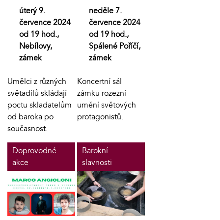
úterý 9.
neděle 7.
července 2024
července 2024
od 19 hod.,
od 19 hod.,
Nebílovy,
Spálené Poříčí,
zámek
zámek
Umělci z různých
Koncertní sál
světadílů skládají
zámku rozezní
poctu skladatelům
umění světových
od baroka po
protagonistů.
současnost.
Doprovodné
Barokní
akce
slavnosti