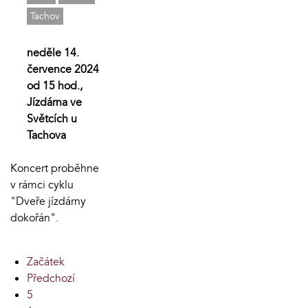
Tachov
neděle 14.
července 2024
od 15 hod.,
Jízdárna ve
Světcích u
Tachova
Koncert proběhne
v rámci cyklu
"Dveře jízdárny
dokořán".
Začátek
Předchozí
5