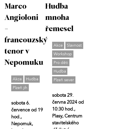
Marco
Hudba
Angioloni
mnoha
-
řemesel
francouzský
Akce
Slavnost
tenor v
Workshop
Nepomuku
Pro děti
Hudba
Akce
Hudba
Plzeň sever
Plzeň jih
sobota 29.
června 2024 od
sobota 6.
10:30 hod.,
července od 19
Plasy, Centrum
hod.,
stavitelského
Nepomuk,