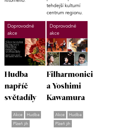
Ritornello.
tehdejší kulturní
centrum regionu.
Doprovodné
Doprovodné
akce
akce
Hudba
Filharmonici
napříč
a Yoshimi
světadíly
Kawamura
Akce
Hudba
Akce
Hudba
Plzeň jih
Plzeň jih