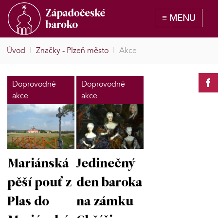
Úvod
|
Značky - Plzeň město
|
Akce
Doprovodné
Doprovodné
akce
akce
Mariánská
Jedinečný
pěší pouť z
den baroka
Plas do
na zámku