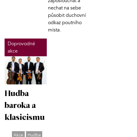
zaposlouchat a
nechat na sebe
působit duchovní
odkaz poutního
místa.
Doprovodné
akce
Hudba
baroka a
klasicismu
Akce
Hudba