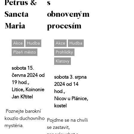
Petrus &
s
Sancta
obnoveným
Maria
procesím
Akce
Hudba
Akce
Hudba
Plzeň město
Prohlídky
Klatovy
sobota 15.
června 2024 od
sobota 3. srpna
19 hod.,
2024 od 14
Litice, Koinonie
hod.,
Jan Křtitel
Nicov u Plánice,
kostel
Poznejte barokní
kouzlo duchovního
Pojďme se na chvíli
mystéria.
se zastavit,