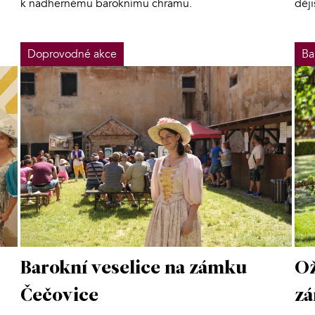
k nádhernému baroknímu chrámu.
děj
Doprovodné akce
Ba
Barokní veselice na zámku
Ož
Čečovice
z