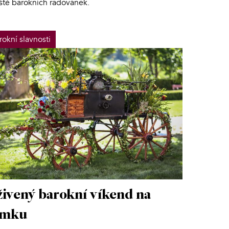
iště barokních radovánek.
rokní slavnosti
ivený barokní víkend na
ámku