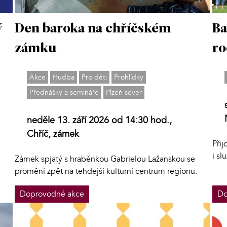
ý
Den baroka na chříčském
Ba
zámku
ro
Akce
Hudba
Pro děti
Prohlídky
Přednášky a semináře
Plzeň sever
neděle 13. září 2026 od 14:30 hod.,
Chříč, zámek
Při
i sl
Zámek spjatý s hraběnkou Gabrielou Lažanskou se
promění zpět na tehdejší kulturní centrum regionu.
Doprovodné akce
Do