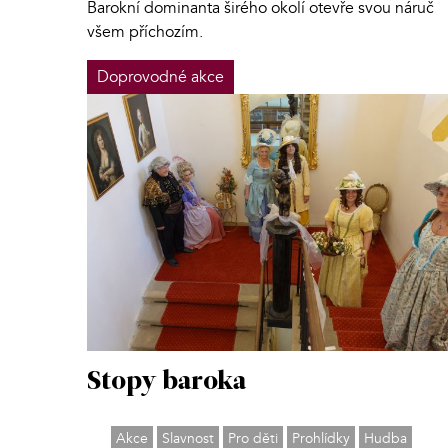
Barokní dominanta širého okolí otevře svou náruč
všem příchozím.
Doprovodné akce
Stopy baroka
Akce
Slavnost
Pro děti
Prohlídky
Hudba