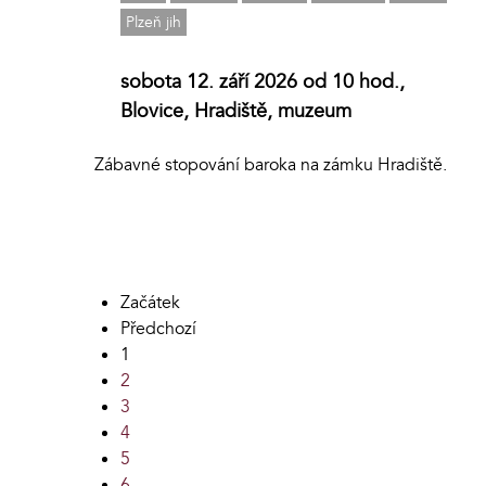
Plzeň jih
sobota 12. září 2026 od 10 hod.,
Blovice, Hradiště, muzeum
Zábavné stopování baroka na zámku Hradiště.
Začátek
Předchozí
1
2
3
4
5
6