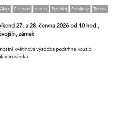
Akce
Slavnost
Hudba
Pro děti
Prohlídky
Tachov
víkend 27. a 28. června 2026 od 10 hod.,
Svojšín, zámek
vnostní květinová výzdoba podtrhne kouzlo
okního zámku.