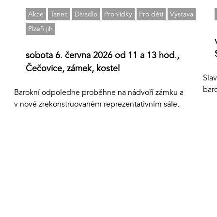
Akce
Tanec
Divadlo
Prohlídky
Pro děti
Výstava
Plzeň jih
sobota 6. června 2026 od 11 a 13 hod.,
Čečovice, zámek, kostel
Sla
bar
Barokní odpoledne proběhne na nádvoří zámku a
v nově zrekonstruovaném reprezentativním sále.