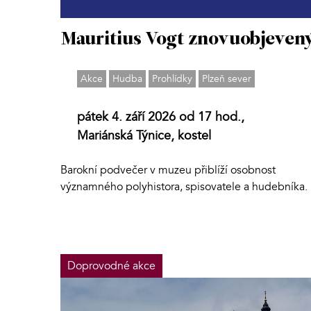
Mauritius Vogt znovuobjeven
Akce
Hudba
Prohlídky
Plzeň sever
pátek 4. září 2026 od 17 hod.,
Mariánská Týnice, kostel
Barokní podvečer v muzeu přiblíží osobnost
významného polyhistora, spisovatele a hudebníka.
Doprovodné akce