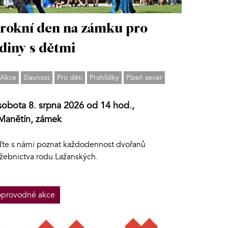
rokní den na zámku pro
diny s dětmi
Akce
Slavnost
Pro děti
Prohlídky
Plzeň sever
sobota 8. srpna 2026 od 14 hod.,
Manětín, zámek
jďte s námi poznat každodennost dvořanů
užebnictva rodu Lažanských.
provodné akce