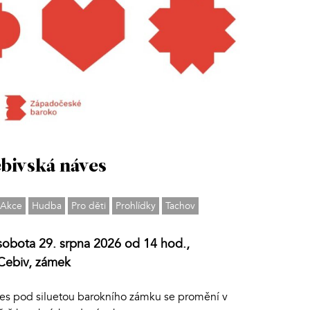
bivská náves
Akce
Hudba
Pro děti
Prohlídky
Tachov
sobota 29. srpna 2026 od 14 hod.,
Cebiv, zámek
es pod siluetou barokního zámku se promění v