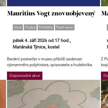
Mauritius Vogt znovuobjevený
Ma
Akce
Hudba
Prohlídky
Plzeň sever
pátek 4. září 2026 od 17 hod.,
Mariánská Týnice, kostel
Barokní podvečer v muzeu přiblíží osobnost
Z Pl
významného polyhistora, spisovatele a hudebníka.
kraj
Doprovodné akce
Do