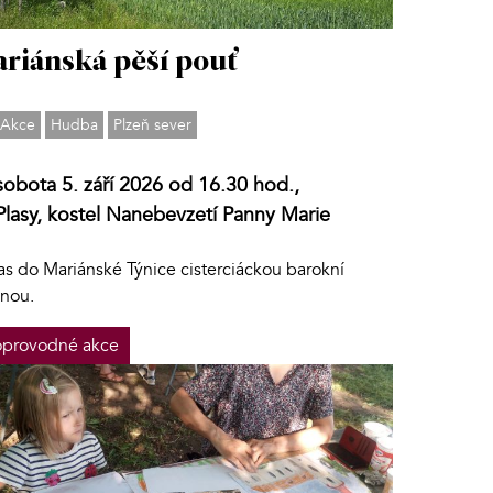
riánská pěší pouť
Akce
Hudba
Plzeň sever
sobota 5. září 2026 od 16.30 hod.,
Plasy, kostel Nanebevzetí Panny Marie
as do Mariánské Týnice cisterciáckou barokní
inou.
provodné akce