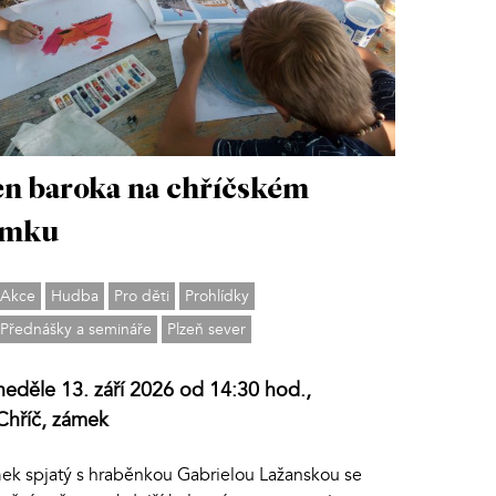
n baroka na chříčském
ámku
Akce
Hudba
Pro děti
Prohlídky
Přednášky a semináře
Plzeň sever
neděle 13. září 2026 od 14:30 hod.,
Chříč, zámek
ek spjatý s hraběnkou Gabrielou Lažanskou se