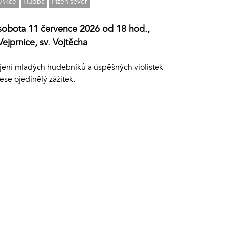
Akce
Hudba
Plzeň sever
sobota 11 července 2026 od 18 hod.,
Vejprnice, sv. Vojtěcha
jení mladých hudebníků a úspěšných violistek
ese ojedinělý zážitek.