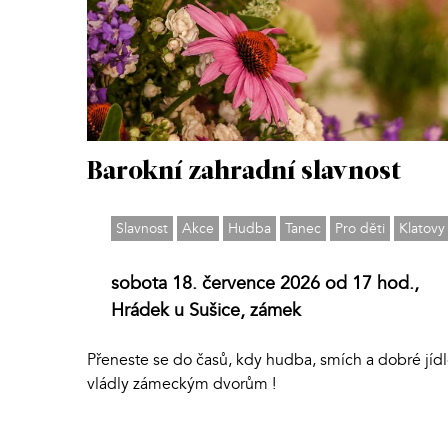
Barokní zahradní slavnost
Slavnost
Akce
Hudba
Tanec
Pro děti
Klatovy
sobota 18. července 2026 od 17 hod.,
Hrádek u Sušice, zámek
Přeneste se do časů, kdy hudba, smích a dobré jíd
vládly zámeckým dvorům !