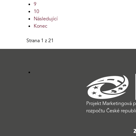
9
10
Následující
Konec
Strana 1 z 21
Projekt Marketingová p
rozpočtu České republi