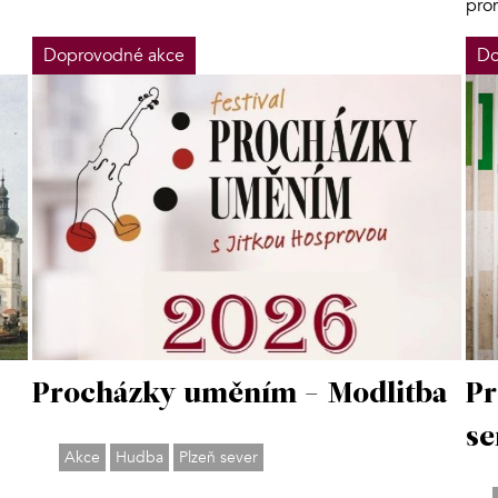
pro
Doprovodné akce
Do
Procházky uměním - Modlitba
Pr
se
Akce
Hudba
Plzeň sever