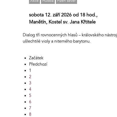
Akce
Hudba
Plzeň sever
sobota 12. září 2026 od 18 hod.,
Manětín, Kostel sv. Jana Křtitele
Dialog tří rovnocenných hlasů – královského nástroj
ušlechtilé violy a niterného barytonu.
Začátek
Předchozí
1
2
3
4
5
6
7
8