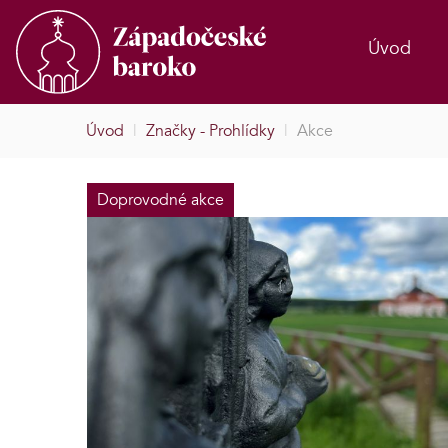
Úvod
Úvod
|
Značky - Prohlídky
|
Akce
Doprovodné akce