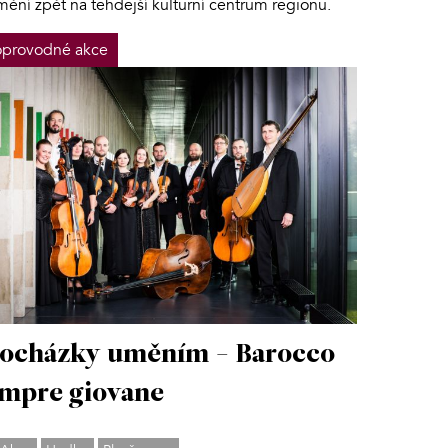
mění zpět na tehdejší kulturní centrum regionu.
provodné akce
ocházky uměním - Barocco
mpre giovane