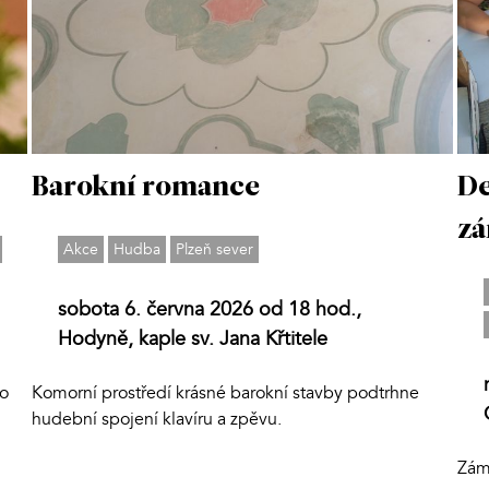
Barokní romance
De
z
Akce
Hudba
Plzeň sever
sobota 6. června 2026 od 18 hod.,
Hodyně, kaple sv. Jana Křtitele
lo
Komorní prostředí krásné barokní stavby podtrhne
hudební spojení klavíru a zpěvu.
Zám