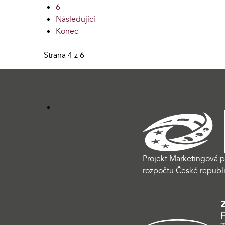
6
Následující
Konec
Strana 4 z 6
Projekt Marketingová p
rozpočtu České republi