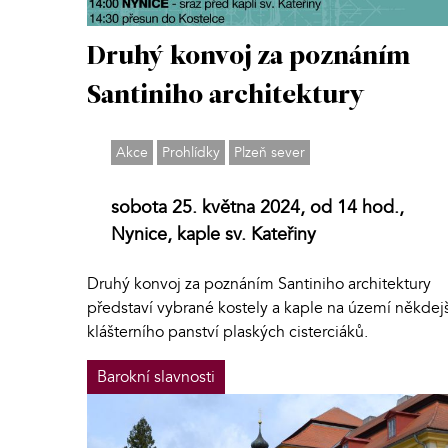
Druhý konvoj za poznáním
Santiniho architektury
Akce
Prohlídky
Plzeň sever
sobota 25. května 2024, od 14 hod.,
Nynice, kaple sv. Kateřiny
Druhý konvoj za poznáním Santiniho architektury
představí vybrané kostely a kaple na území někdej
klášterního panství plaských cisterciáků.
Barokní slavnosti