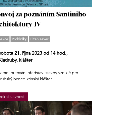
nvoj za poznáním Santiniho
chitektury IV
Akce
Prohlídky
Plzeň sever
sobota 21. října 2023 od 14 hod.,
Kladruby, klášter
zimní putování představí stavby vzniklé pro
rubský benediktinský klášter.
rokní slavnosti