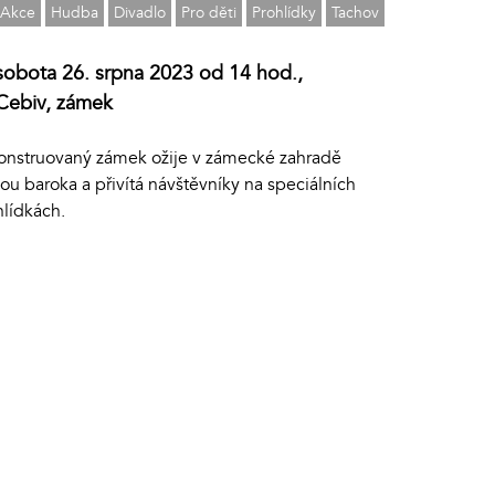
Akce
Hudba
Divadlo
Pro děti
Prohlídky
Tachov
sobota 26. srpna 2023 od 14 hod.,
Cebiv, zámek
onstruovaný zámek ožije v zámecké zahradě
u baroka a přivítá návštěvníky na speciálních
hlídkách.