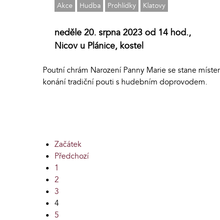
Akce
Hudba
Prohlídky
Klatovy
neděle 20. srpna 2023 od 14 hod.,
Nicov u Plánice, kostel
Poutní chrám Narození Panny Marie se stane míst
konání tradiční pouti s hudebním doprovodem.
Začátek
Předchozí
1
2
3
4
5