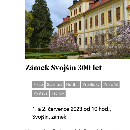
Zámek Svojšín 300 let
Akce
Slavnost
Hudba
Prohlídky
Pro děti
Výstava
Tachov
1. a 2. července 2023 od 10 hod.,
Svojšín, zámek