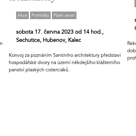
Akce
Prohlídky
Plzeň sever
sobota 17. června 2023 od 14 hod.,
Sechutice, Hubenov, Kalec
em
Rek
dobo
Konvoj za poznáním Santiniho architektury představí
pro
hospodářské dvory na území někdejšího klášterního
panství plaských cisterciáků.