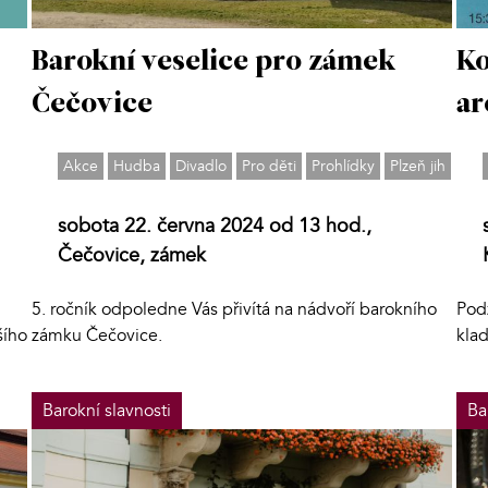
Barokní veselice pro zámek
Ko
Čečovice
ar
Akce
Hudba
Divadlo
Pro děti
Prohlídky
Plzeň jih
sobota 22. června 2024 od 13 hod.,
Čečovice, zámek
5. ročník odpoledne Vás přivítá na nádvoří barokního
Pod
šího
zámku Čečovice.
klad
Barokní slavnosti
Ba