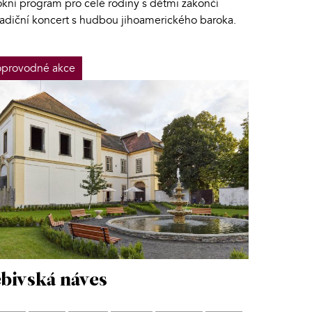
okní program pro celé rodiny s dětmi zakončí
radiční koncert s hudbou jihoamerického baroka.
provodné akce
bivská náves