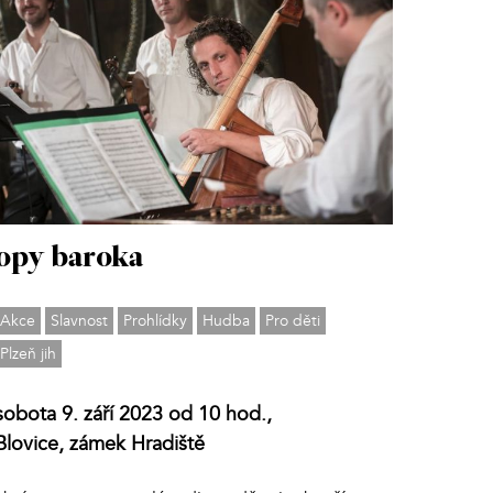
opy baroka
Akce
Slavnost
Prohlídky
Hudba
Pro děti
Plzeň jih
sobota 9. září 2023 od 10 hod.,
Blovice, zámek Hradiště