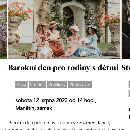
Barokní den pro rodiny s dětmi
St
Akce
Pro děti
Prohlídky
Plzeň sever
sobota 12. srpna 2023 od 14 hod.,
Manětín, zámek
Barokní den pro rodiny s dětmi ve znamení tance,
karnevalového veselí, bujaré zábavy aneb jak se bavila