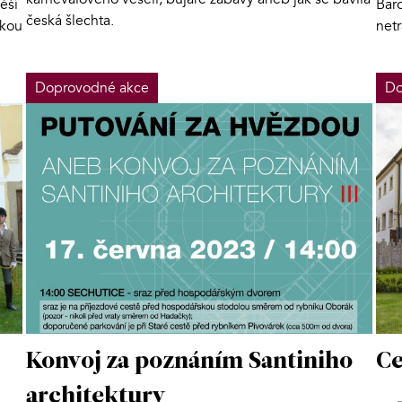
ěší
Bar
česká šlechta.
okou
net
Doprovodné akce
Do
Konvoj za poznáním Santiniho
Ce
architektury