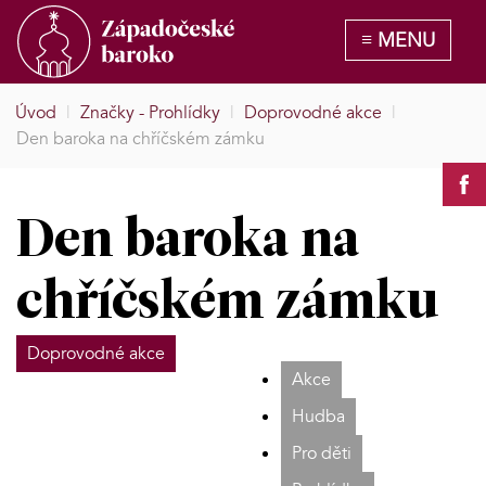
Úvod
|
Značky - Prohlídky
|
Doprovodné akce
|
Den baroka na chříčském zámku
Den baroka na
chříčském zámku
Doprovodné akce
Akce
Hudba
Pro děti