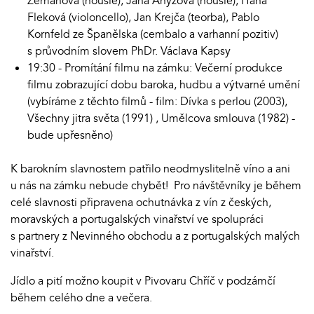
Zemanová (housle), Jana Anýžová (housle), Hana
Fleková (violoncello), Jan Krejča (teorba), Pablo
Kornfeld ze Španělska (cembalo a varhanní pozitiv)
s průvodním slovem PhDr. Václava Kapsy
19:30 - Promítání filmu na zámku: Večerní produkce
filmu zobrazující dobu baroka, hudbu a výtvarné umění
(vybíráme z těchto filmů - film: Dívka s perlou (2003),
Všechny jitra světa (1991) , Umělcova smlouva (1982) -
bude upřesněno)
K barokním slavnostem patřilo neodmyslitelně víno a ani
u nás na zámku nebude chybět! Pro návštěvníky je během
celé slavnosti připravena ochutnávka z vín z českých,
moravských a portugalských vinařství ve spolupráci
s partnery z Nevinného obchodu a z portugalských malých
vinařství.
Jídlo a pití možno koupit v Pivovaru Chříč v podzámčí
během celého dne a večera.