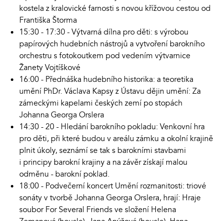
kostela z kralovické farnosti s novou křížovou cestou od
Františka Štorma
15:30 - 17:30 - Výtvarná dílna pro děti: s výrobou
papírových hudebních nástrojů a vytvoření barokního
orchestru s fotokoutkem pod vedením výtvarnice
Žanety Vojtíškové
16:00 - Přednáška hudebního historika: a teoretika
umění PhDr. Václava Kapsy z Ústavu dějin umění: Za
zámeckými kapelami českých zemí po stopách
Johanna Georga Orslera
14:30 - 20 - Hledání barokního pokladu: Venkovní hra
pro děti, při které budou v areálu zámku a okolní krajině
plnit úkoly, seznámí se tak s barokními stavbami
i principy barokní krajiny a na závěr získají malou
odměnu - barokní poklad.
18:00 - Podvečerní koncert Umění rozmanitosti: triové
sonáty v tvorbě Johanna Georga Orslera, hrají: Hraje
soubor For Several Friends ve složení Helena