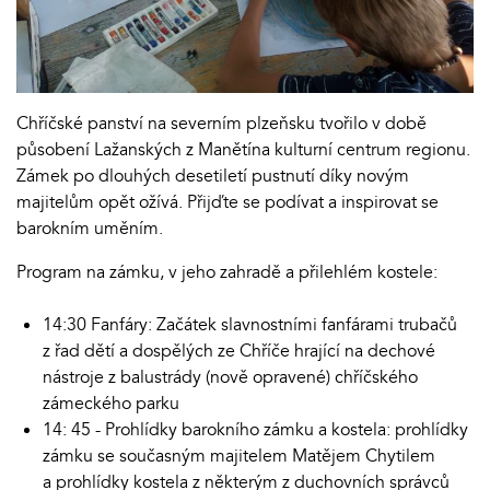
Chříčské panství na severním plzeňsku tvořilo v době
působení Lažanských z Manětína kulturní centrum regionu.
Zámek po dlouhých desetiletí pustnutí díky novým
majitelům opět ožívá. Přijďte se podívat a inspirovat se
barokním uměním.
Program na zámku, v jeho zahradě a přilehlém kostele:
14:30 Fanfáry: Začátek slavnostními fanfárami trubačů
z řad dětí a dospělých ze Chříče hrající na dechové
nástroje z balustrády (nově opravené) chříčského
zámeckého parku
14: 45 - Prohlídky barokního zámku a kostela: prohlídky
zámku se současným majitelem Matějem Chytilem
a prohlídky kostela z některým z duchovních správců