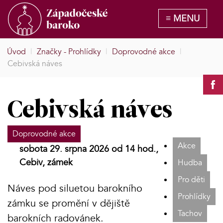
Úvod
|
Značky - Prohlídky
|
Doprovodné akce
|
Cebivská náves
Cebivská náves
Doprovodné akce
Akce
sobota 29. srpna 2026 od 14 hod.,
Cebiv, zámek
Hudba
Pro děti
Náves pod siluetou barokního
Prohlídky
zámku se promění v dějiště
Tachov
barokních radovánek.