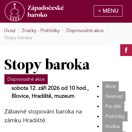
Úvod
|
Značky - Prohlídky
|
Doprovodné akce
|
Stopy baroka
Stopy baroka
Doprovodné akce
Akce
sobota 12. září 2026 od 10 hod.,
Blovice, Hradiště, muzeum
Slavnost
Pro děti
Zábavné stopování baroka na
Prohlídky
zámku Hradiště.
Hudba