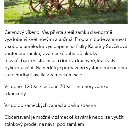
Červnový víkend Vás přivítá areál zámku slavnostně
vyzdobený květinovými aranžmá. Program bude zahrnovat
v sobotu umělecké vystoupení harfistky Kataríny Ševčíkové
v interiéru zámku, v zámecké zahradě ukázky
dravců, barokní střelnice a dobová kuchyně, království
bylinek a vůní. Na neděli je připraveno vystoupení souboru
staré hudby Cavalla v zámeckém sále.
Vstupné: 120 Kč / snížené 70 Kč - interiéry zámku
a koncerty
Vstup do zámeckých zahrad a parku zdarma.
Občerstvení je možné v zámecké kavárně nebo lze využít
stánkový prodej na návsi pod zámkem.