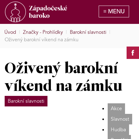
Úvod
|
Značky - Prohlídky
|
Barokní slavnosti
|
Oživený barokní víkend na zámku
Oživený barokní
víkend na zámku
Barokní slavnosti
Akce
Slavnost
Hudba