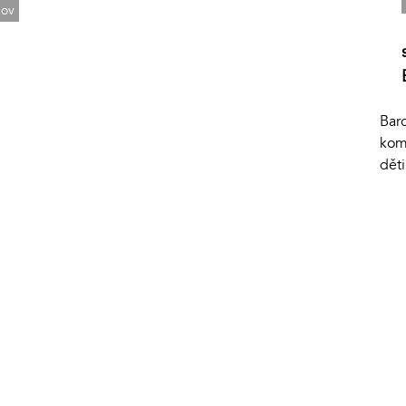
hov
Baro
kom
děti