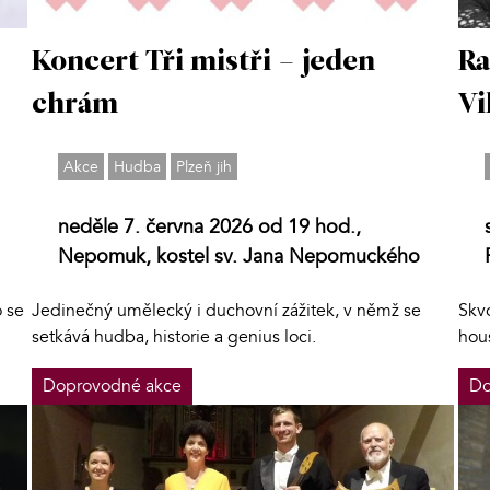
Koncert Tři mistři – jeden
Ra
chrám
Vi
Akce
Hudba
Plzeň jih
neděle 7. června 2026 od 19 hod.,
Nepomuk, kostel sv. Jana Nepomuckého
 se
Jedinečný umělecký i duchovní zážitek, v němž se
Skv
setkává hudba, historie a genius loci.
hou
Doprovodné akce
Do