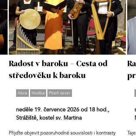
Radost v baroku - Cesta od
Ra
středověku k baroku
p
Akce
Hudba
Plzeň sever
neděle 19. července 2026 od 18 hod.,
Strážiště, kostel sv. Martina
Přijďte objevit pozoruhodné souvislosti i kontrasty
Taj