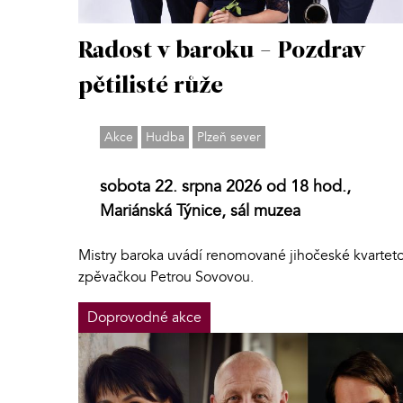
Radost v baroku - Pozdrav
pětilisté růže
Akce
Hudba
Plzeň sever
sobota 22. srpna 2026 od 18 hod.,
Mariánská Týnice, sál muzea
Mistry baroka uvádí renomované jihočeské kvarteto
zpěvačkou Petrou Sovovou.
Doprovodné akce