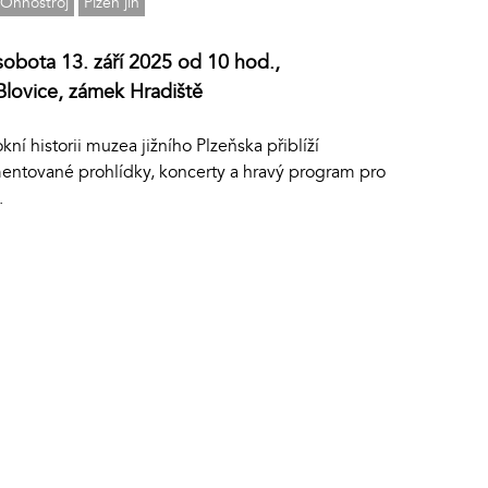
Ohňostroj
Plzeň jih
sobota 13. září 2025 od 10 hod.,
Blovice, zámek Hradiště
kní historii muzea jižního Plzeňska přiblíží
entované prohlídky, koncerty a hravý program pro
.