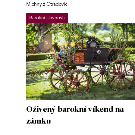
Michny z Otradovic.
Barokní slavnosti
Oživený barokní víkend na
zámku