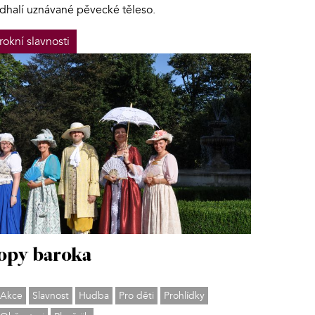
dhalí uznávané pěvecké těleso.
rokní slavnosti
opy baroka
Akce
Slavnost
Hudba
Pro děti
Prohlídky