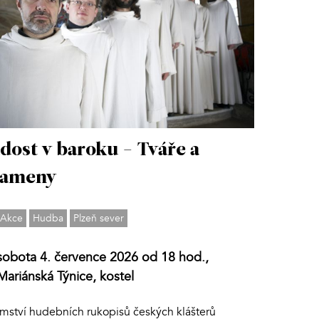
dost v baroku - Tváře a
rameny
Akce
Hudba
Plzeň sever
sobota 4. července 2026 od 18 hod.,
Mariánská Týnice, kostel
emství hudebních rukopisů českých klášterů