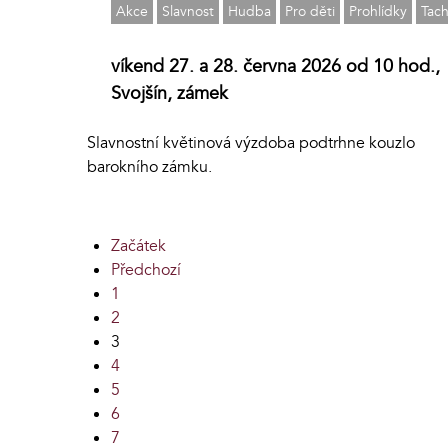
Akce
Slavnost
Hudba
Pro děti
Prohlídky
Tac
víkend 27. a 28. června 2026 od 10 hod.,
Svojšín, zámek
Slavnostní květinová výzdoba podtrhne kouzlo
barokního zámku.
Začátek
Předchozí
1
2
3
4
5
6
7