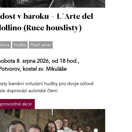
dost v baroku - L´Arte del
lollino (Ruce houslisty)
Akce
Hudba
Plzeň sever
sobota 8. srpna 2026, od 18 hod.,
Potvorov, kostel sv. Mikuláše
osty barokní virtuózní hudby pro dvoje sólové
sle doprovází autorské čtení.
provodné akce