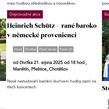
mezi hudbou středověkou a novověkou.
poo
Doprovodné akce
Ba
Heinrich Schütz - rané baroko
v německé provenienci
Akce
Hudba
Plzeň sever
Plzeň jih
od čtvrtka 21. srpna 2025 od 18 hod.,
Manětín, Přeštice, Chotěšov
Nové nastudování barokní duchovní hudby zazní na
třech koncertech.
St