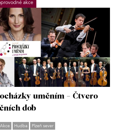
provodné akce
ocházky uměním - Čtvero
čních dob
Akce
Hudba
Plzeň sever