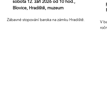
sobota 12. září 2026 od 10 hod.,
Blovice, Hradiště, muzeum
Zábavné stopování baroka na zámku Hradiště.
V ba
roč