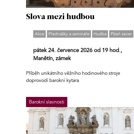
Slova mezi hudbou
Akce
Přednášky a semináře
Hudba
Plzeň sever
pátek 24. července 2026 od 19 hod.,
Manětín, zámek
Příběh unikátního věžního hodinového stroje
doprovodí barokní kytara.
Barokní slavnosti