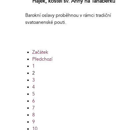
Hájek, kostel sv. Anny na Tanaberku
Barokní oslavy proběhnou v rámci tradiční
svatoanenské pouti.
Začátek
Předchozí
1
2
3
4
5
6
7
8
9
10