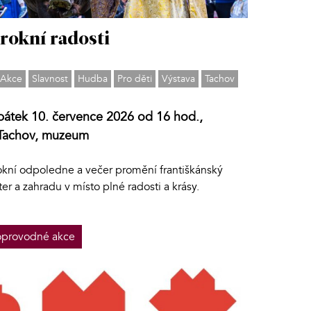
rokní radosti
Akce
Slavnost
Hudba
Pro děti
Výstava
Tachov
pátek 10. července 2026 od 16 hod.,
Tachov, muzeum
okní odpoledne a večer promění františkánský
ter a zahradu v místo plné radosti a krásy.
provodné akce