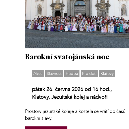
Barokní svatojánská noc
Akce
Slavnost
Hudba
Pro děti
Klatovy
pátek 26. června 2026 od 16 hod.,
Klatovy, Jezuitská kolej a nádvoří
Prostory jezuitské koleje a kostela se vrátí do časů
barokní slávy.