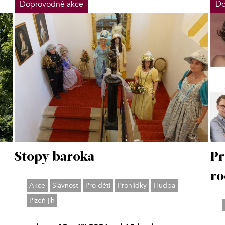
Doprovodné akce
Do
Stopy baroka
Pr
ro
Akce
Slavnost
Pro děti
Prohlídky
Hudba
Plzeň jih