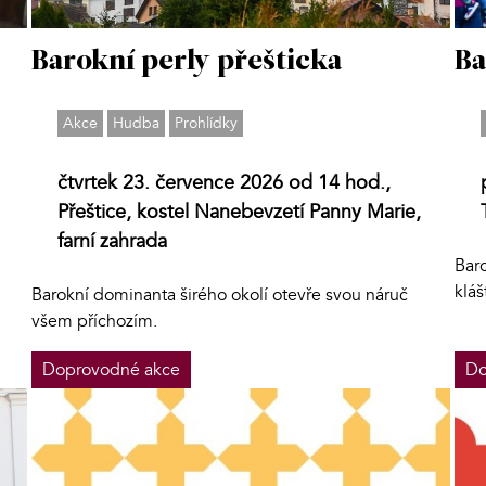
Barokní perly přešticka
Ba
Akce
Hudba
Prohlídky
čtvrtek 23. července 2026 od 14 hod.,
Přeštice, kostel Nanebevzetí Panny Marie,
farní zahrada
Bar
kláš
Barokní dominanta širého okolí otevře svou náruč
všem příchozím.
Doprovodné akce
Do