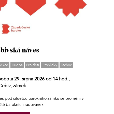
bivská náves
Akce
Hudba
Pro děti
Prohlídky
Tachov
sobota 29. srpna 2026 od 14 hod.,
Cebiv, zámek
es pod siluetou barokního zámku se promění v
iště barokních radovánek.