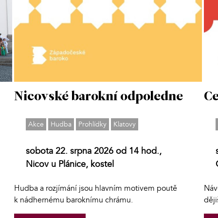
Nicovské barokní odpoledne
Ce
Akce
Hudba
Prohlídky
Klatovy
sobota 22. srpna 2026 od 14 hod.,
Nicov u Plánice, kostel
Hudba a rozjímání jsou hlavním motivem poutě
Náv
k nádhernému baroknímu chrámu.
děj