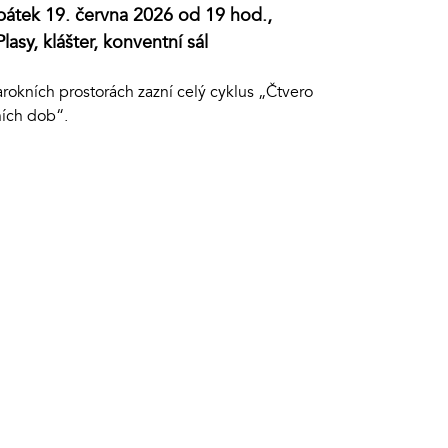
pátek 19. června 2026 od 19 hod.,
Plasy, klášter, konventní sál
rokních prostorách zazní celý cyklus „Čtvero
ních dob“.