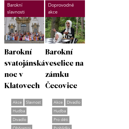
Barokní
Doprovodné
slavnosti
akce
Barokní
Barokní
svatojánská
veselice na
noc v
zámku
Klatovech
Čecovice
Akce
Slavnost
Akce
Divadlo
Hudba
Hudba
Divadlo
Pro děti
Ohňostroj
Prohlídky