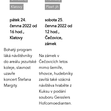
Klatovy
Plzeň jih
pátek 24.
sobota 25.
června 2022 od
června 2022 od
16 hod.,
12 hod.,
Klatovy
Čečovice,
zámek
Bohatý program
láká návštěvníky
Na zámek v
do areálu jezuitské
Čečovicích letos
koleje, slavnost
mimo šemíře,
uzavře
trhovce, hudebníky
koncert Štefana
zavítá také vzácná
Margity.
návštěva hraběte z
Kuksu v podání
souboru Geisslers
Hofcomoedianten.