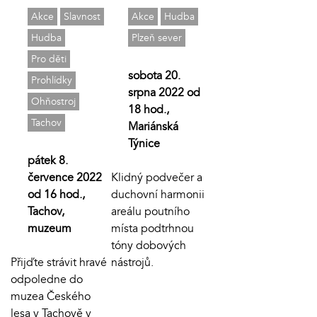
Akce
Slavnost
Akce
Hudba
Hudba
Plzeň sever
Pro děti
sobota 20.
Prohlídky
srpna 2022 od
Ohňostroj
18 hod.,
Tachov
Mariánská
Týnice
pátek 8.
července 2022
Klidný podvečer a
od 16 hod.,
duchovní harmonii
Tachov,
areálu poutního
muzeum
místa podtrhnou
tóny dobových
Přijďte strávit hravé
nástrojů.
odpoledne do
muzea Českého
lesa v Tachově v