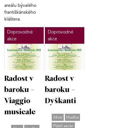
areálu bývalého
františkánského
kláštera.
Doprovodné
Doprovodné
akce
akce
Radost v
Radost v
baroku -
baroku -
Viaggio
Dyškanti
musicale
Akce
Hudba
Plzeň sever