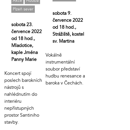
Akce
Hudba
Plzeň sever
sobota 9.
července 2022
sobota 23.
od 18 hod.,
července 2022
Strážiště, kostel
od 18 hod.,
sv. Martina
Mladotice,
kaple Jména
Vokálně
Panny Marie
instrumentální
soubor představí
Koncert spojí
hudbu renesance a
poslech barokních
baroka v Čechách.
nástrojů s
nahlédnutím do
interiéru
nepřístupných
prostor Santiniho
stavby.