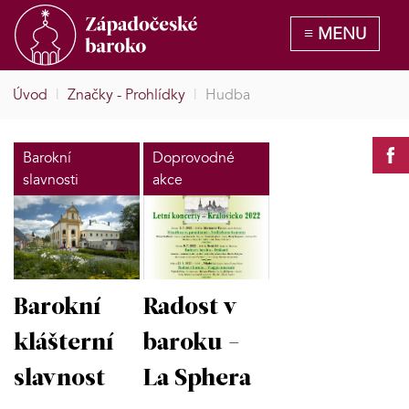
Úvod
|
Značky - Prohlídky
|
Hudba
Barokní
Doprovodné
slavnosti
akce
Barokní
Radost v
klášterní
baroku -
slavnost
La Sphera