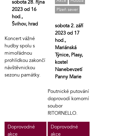
Akce
Hudba
sobota 28. října
2023 od 16
Plzeň sever
hod.,
Švihov, hrad
sobota 2. září
2023 od 17
Koncert vážné
hod.,
hudby spolu s
Mariánská
mimořádnou
Týnice, Plasy,
prohlídkou zakončí
kostel
návštěvnickou
Nanebevzetí
sezonu památky.
Panny Marie
Poutnické putování
doprovodí komorní
soubor
RITORNELLO.
Doprovodné
Doprovodné
akce
akce