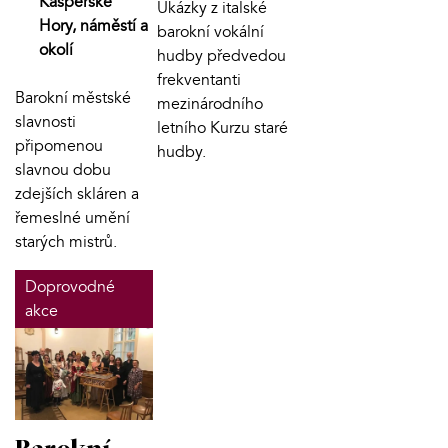
Kašperské
Ukázky z italské
Hory, náměstí a
barokní vokální
okolí
hudby předvedou
frekventanti
Barokní městské
mezinárodního
slavnosti
letního Kurzu staré
připomenou
hudby.
slavnou dobu
zdejších skláren a
řemeslné umění
starých mistrů.
Doprovodné
akce