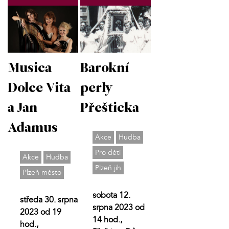
Musica
Barokní
Dolce Vita
perly
a Jan
Přešticka
Adamus
Akce
Hudba
Pro děti
Akce
Hudba
Plzeň jih
Plzeň město
sobota 12.
středa 30. srpna
srpna 2023 od
2023 od 19
14 hod.,
hod.,