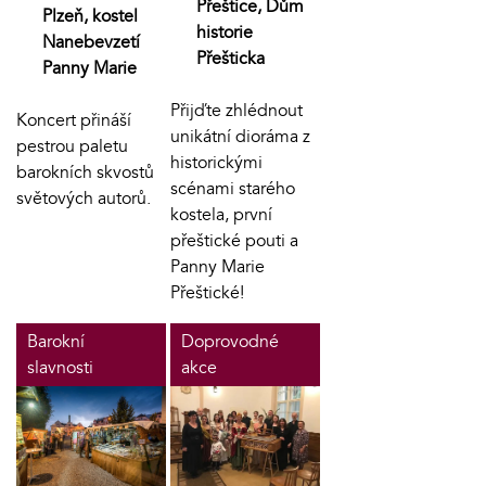
Přeštice, Dům
Plzeň, kostel
historie
Nanebevzetí
Přešticka
Panny Marie
Přijďte zhlédnout
Koncert přináší
unikátní dioráma z
pestrou paletu
historickými
barokních skvostů
scénami starého
světových autorů.
kostela, první
přeštické pouti a
Panny Marie
Přeštické!
Barokní
Doprovodné
slavnosti
akce