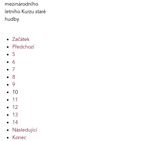
mezinárodního
letního Kurzu staré
hudby.
Začátek
Předchozí
5
6
7
8
9
10
11
12
13
14
Následující
Konec