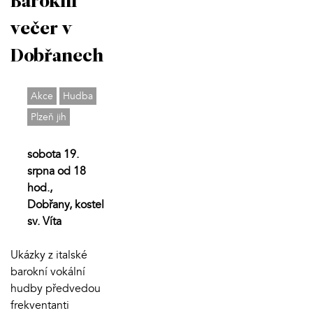
Barokní
večer v
Dobřanech
Akce
Hudba
Plzeň jih
sobota 19.
srpna od 18
hod.,
Dobřany, kostel
sv. Víta
Ukázky z italské
barokní vokální
hudby předvedou
frekventanti