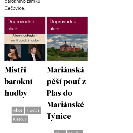
barokního zámku
Čečovice.
Doprovodné
Doprovodné
akce
akce
Mistři
Mariánská
barokní
pěší pouť z
hudby
Plas do
Mariánské
Akce
Hudba
Týnice
Klatovy