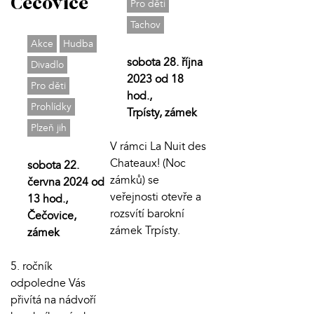
Čečovice
Pro děti
Tachov
Akce
Hudba
sobota 28. října
Divadlo
2023 od 18
Pro děti
hod.,
Prohlídky
Trpísty, zámek
Plzeň jih
V rámci La Nuit des
Chateaux! (Noc
sobota 22.
zámků) se
června 2024 od
veřejnosti otevře a
13 hod.,
rozsvítí barokní
Čečovice,
zámek Trpísty.
zámek
5. ročník
odpoledne Vás
přivítá na nádvoří