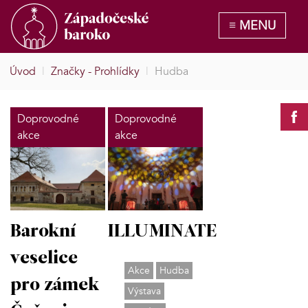
Úvod
|
Značky - Prohlídky
|
Hudba
Doprovodné
Doprovodné
akce
akce
ILLUMINATE
Barokní
veselice
Akce
Hudba
pro zámek
Výstava