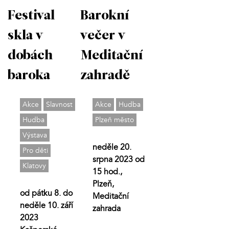
Festival
Barokní
skla v
večer v
dobách
Meditační
baroka
zahradě
Akce
Slavnost
Akce
Hudba
Hudba
Plzeň město
Výstava
neděle 20.
Pro děti
srpna 2023 od
Klatovy
15 hod.,
Plzeň,
od pátku 8. do
Meditační
neděle 10. září
zahrada
2023