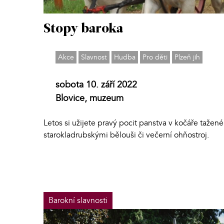
Stopy baroka
Akce
Slavnost
Hudba
Pro děti
Plzeň jih
sobota 10. září 2022
Blovice, muzeum
Letos si užijete pravý pocit panstva v kočáře tažen
starokladrubskými bělouši či večerní ohňostroj.
Barokní slavnosti