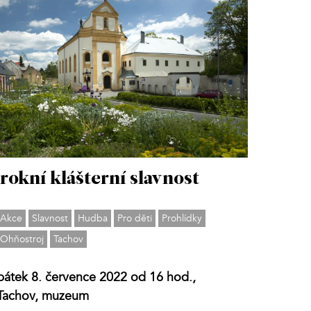
rokní klášterní slavnost
Akce
Slavnost
Hudba
Pro děti
Prohlídky
Ohňostroj
Tachov
pátek 8. července 2022 od 16 hod.,
Tachov, muzeum