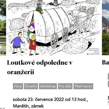
Ba
Loutkové odpoledne v
oranžerii
Akce
Divadlo
Workshop
Pro děti
Plzeň sever
sobota 23. července 2022 od 13 hod.,
Manětín, zámek
y v