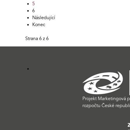
5
6
Následující
Konec
Strana 6 z 6
Projekt Marketingová p
rozpočtu České republi