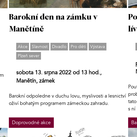
Barokní den na zámku v
Po
Manětíně
lí
Akce
Slavnost
Divadlo
Pro děti
Výstava
Plzeň sever
sobota 13. srpna 2022 od 13 hod.,
ém
Manětín, zámek
Pou
prob
Barokní odpoledne v duchu lovu, myslivosti a lesnictví
tato
oživí bohatým programem zámeckou zahradu.
s ní
Doprovodné akce
Ba