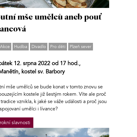
utní mše umělců aneb pouť
vancová
Akce
Hudba
Divadlo
Pro děti
Plzeň sever
pátek 12. srpna 2022 od 17 hod.,
Manětín, kostel sv. Barbory
tní mše umělců se bude konat v tomto znovu se
ouzejícím kostele již šestým rokem. Víte ale proč
 tradice vznikla, k jaké se váže události a proč jsou
 spojovaní umělci i lívance?
rokní slavnosti