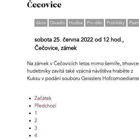
Čecovice
Akce
Divadlo
Hudba
Pro děti
Prohlídky
Plzeň
sobota 25. června 2022 od 12 hod.,
Čečovice, zámek
Na zámek v Čečovicích letos mimo šemíře, trhovce
hudebníky zavítá také vzácná návštěva hraběte z
Kuksu v podání souboru Geisslers Hofcomoediante
Začátek
Předchozí
1
2
3
4