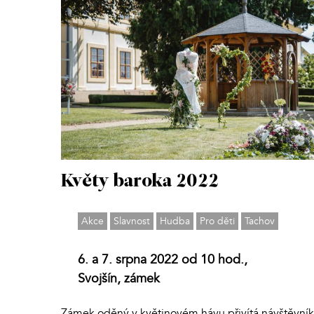
Květy baroka 2022
Akce
Slavnost
Hudba
Pro děti
Tachov
6. a 7. srpna 2022 od 10 hod.,
Svojšín, zámek
Zámek oděný v květinovém hávu přivítá návštěvník