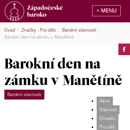
Úvod
|
Značky - Pro děti
|
Barokní slavnosti
|
Barokní den na zámku v Manětíně
Barokní den na
zámku v Manětíně
Barokní slavnosti
Akce
Slavnost
Divadlo
Pro děti