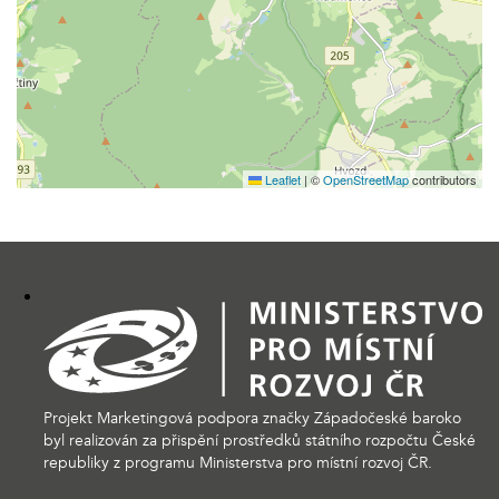
Leaflet
|
©
OpenStreetMap
contributors
Projekt Marketingová podpora značky Západočeské baroko
byl realizován za přispění prostředků státního rozpočtu České
republiky z programu Ministerstva pro místní rozvoj ČR.