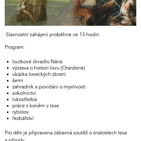
Slavnostní zahájení proběhne ve 13 hodin.
Program:
loutkové divadlo Nána
výstava o historii lovu (Oranžerie)
ukázka loveckých zbraní
šerm
zahradník a povídání o myslivosti
sokolnictví
lukostřelba
práce s koněm v lese
rybolov
řezbářství
Pro děti je připravena zábavná soutěž o znalostech lesa
a přírody.