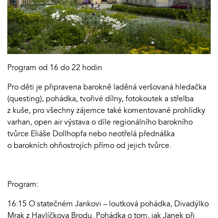
Program od 16 do 22 hodin
Pro děti je připravena barokně laděná veršovaná hledačka
(questing), pohádka, tvořivé dílny, fotokoutek a střelba
z kuše, pro všechny zájemce také komentované prohlídky
varhan, open air výstava o díle regionálního barokního
tvůrce Eliáše Dollhopfa nebo neotřelá přednáška
o barokních ohňostrojích přímo od jejich tvůrce.
Program:
16:15 O statečném Jankovi – loutková pohádka, Divadýlko
Mrak z Havlíčkova Brodu. Pohádka o tom, jak Janek při