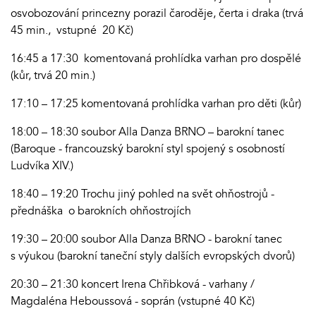
osvobozování princezny porazil čaroděje, čerta i draka (trvá
45 min., vstupné 20 Kč)
16:45 a 17:30 komentovaná prohlídka varhan pro dospělé
(kůr, trvá 20 min.)
17:10 – 17:25 komentovaná prohlídka varhan pro děti (kůr)
18:00 – 18:30 soubor Alla Danza BRNO – barokní tanec
(Baroque - francouzský barokní styl spojený s osobností
Ludvíka XIV.)
18:40 – 19:20 Trochu jiný pohled na svět ohňostrojů -
přednáška o barokních ohňostrojích
19:30 – 20:00 soubor Alla Danza BRNO - barokní tanec
s výukou (barokní taneční styly dalších evropských dvorů)
20:30 – 21:30 koncert Irena Chřibková - varhany /
Magdaléna Heboussová - soprán (vstupné 40 Kč)