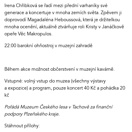
Irena Chřibková se řadí mezi přední varhaníky své
generace a koncertuje v mnoha zemích světa. Zpěvem ji
doprovodí Magadaléna Heboussová, která je držitelkou
mnoha ocenění, aktuálně ztvárňuje roli Kristy v Janáčkově
opeře Věc Makropulos.
22:00 barokní ohňostroj v muzejní zahradě
Během akce možnost občerstvení v muzejní kavárně.
Vstupné: volný vstup do muzea (všechny výstavy
a expozice) a program, pouze koncert 40 Kč a pohádka 20
kč
Pořádá Muzeum Českého lesa v Tachově za finanční
podpory Plzeňského kraje.
Stáhnout přílohy: