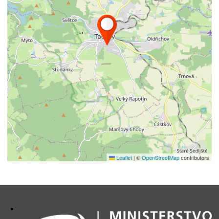
Leaflet
|
©
OpenStreetMap
contributors