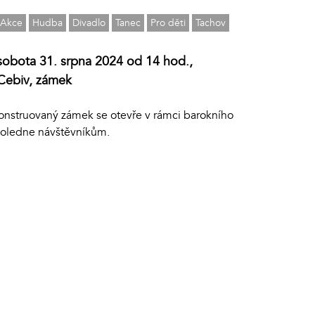
Akce
Hudba
Divadlo
Tanec
Pro děti
Tachov
sobota 31. srpna 2024 od 14 hod.,
Cebiv, zámek
onstruovaný zámek se otevře v rámci barokního
oledne návštěvníkům.