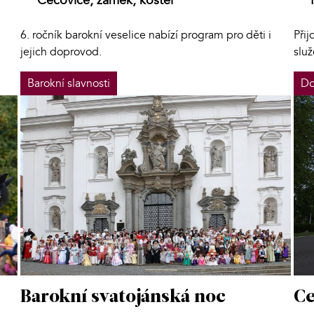
Čečovice, zámek, kostel
6. ročník barokní veselice nabízí program pro děti i
Při
jejich doprovod.
slu
Barokní slavnosti
Do
Ce
Barokní svatojánská noc