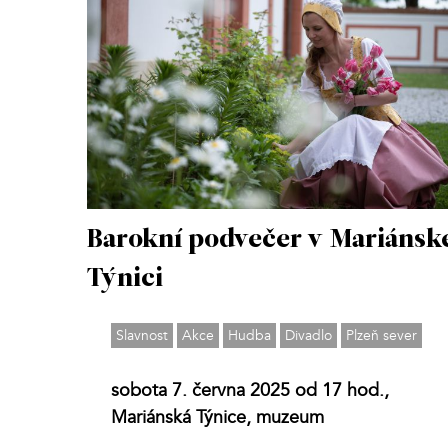
Barokní podvečer v Mariánsk
Týnici
Slavnost
Akce
Hudba
Divadlo
Plzeň sever
sobota 7. června 2025 od 17 hod.,
Mariánská Týnice, muzeum