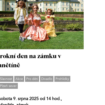
rokní den na zámku v
nětíně
Slavnost
Akce
Pro děti
Divadlo
Prohlídky
Plzeň sever
sobota 9. srpna 2025 od 14 hod.,