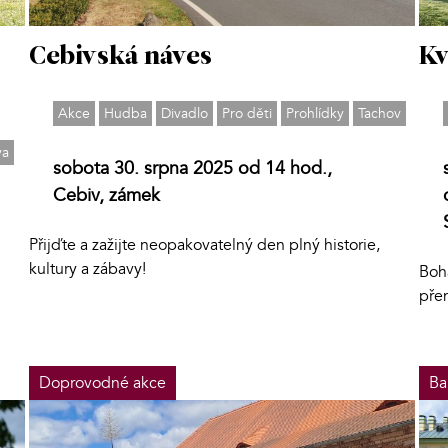
Cebivská náves
Kv
Akce
Hudba
Divadlo
Pro děti
Prohlídky
Tachov
va
sobota 30. srpna 2025 od 14 hod.,
Cebiv, zámek
Přijďte a zažijte neopakovatelný den plný historie,
kultury a zábavy!
Boha
pře
Doprovodné akce
Ba