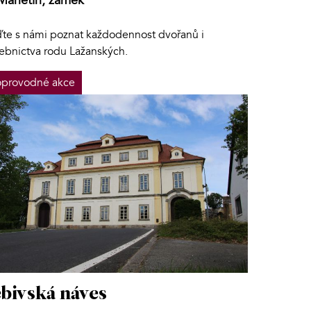
Manětín, zámek
jďte s námi poznat každodennost dvořanů i
žebnictva rodu Lažanských.
provodné akce
bivská náves