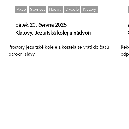
Akce
Slavnost
Hudba
Divadlo
Klatovy
pátek 20. června 2025
Klatovy, Jezuitská kolej a nádvoří
Rek
Prostory jezuitské koleje a kostela se vrátí do časů
odp
barokní slávy.