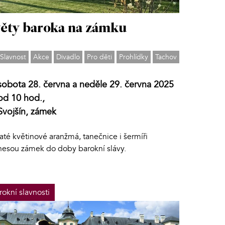
ěty baroka na zámku
Slavnost
Akce
Divadlo
Pro děti
Prohlídky
Tachov
sobota 28. června a neděle 29. června 2025
od 10 hod.,
Svojšín, zámek
té květinové aranžmá, tanečnice i šermíři
nesou zámek do doby barokní slávy.
rokní slavnosti