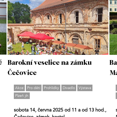
é
Barokní veselice na zámku
Ba
Čečovice
Ma
Akce
Pro děti
Prohlídky
Divadlo
Výstava
Plzeň jih
sobota 14, června 2025 od 11 a od 13 hod.,