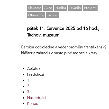
Slavnost
Akce
Hudba
Divadlo
Pro děti
Ohňostroj
Tachov
pátek 11. července 2025 od 16 hod.,
Tachov, muzeum
Barokní odpoledne a večer promění františkánský
klášter a zahradu v místo plné radosti a krásy.
Začátek
Předchozí
1
2
3
Následující
Konec