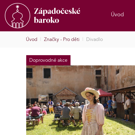
Úvod
Úvod
|
Značky - Pro děti
|
Divadlo
Doprovodné akce