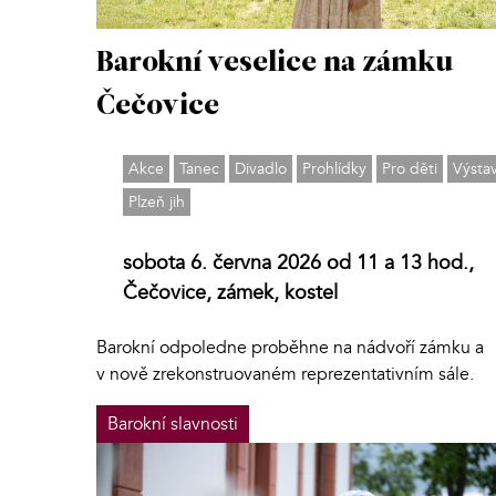
Barokní veselice na zámku
Čečovice
Akce
Tanec
Divadlo
Prohlídky
Pro děti
Výsta
Plzeň jih
sobota 6. června 2026 od 11 a 13 hod.,
Čečovice, zámek, kostel
Barokní odpoledne proběhne na nádvoří zámku a
v nově zrekonstruovaném reprezentativním sále.
Barokní slavnosti