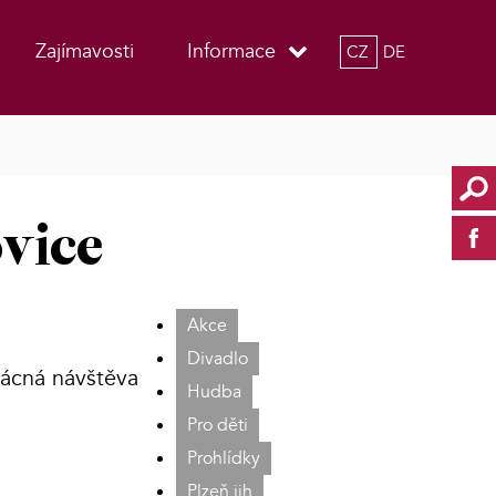
Zajímavosti
Informace
CZ
DE
ovice
Akce
Divadlo
zácná návštěva
Hudba
Pro děti
Prohlídky
Plzeň jih