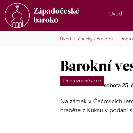
Úvod
Úvod
|
Značky - Pro děti
|
Dopro
Barokní ve
Doprovodné akce
sobota 25. 
Na zámek v Čečovicích leto
hraběte z Kuksu v podání 