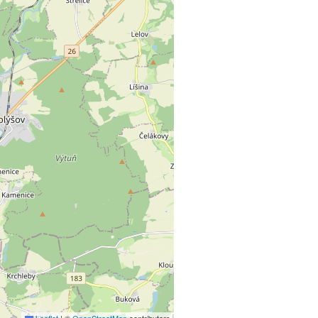
Leaflet
|
©
OpenStreetMap
contributors