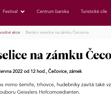
Festival
Centrum baroka
Turistické cíle
vodné akce
|
Barokní veselice na zámku Čecovice
selice na zámku Čec
června 2022 od 12 hod.,
Čečovice, zámek
s mimo šemíře, trhovce, hudebníky zavítá také v
souboru Geisslers Hofcomoedianten.