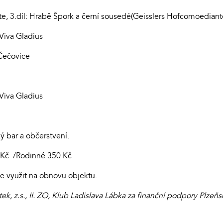
e, 3.díl: Hrabě Špork a černí sousedé(Geisslers Hofcomoediant
Viva Gladius
 Čečovice
Viva Gladius
 bar a občerstvení.
0 Kč /Rodinné 350 Kč
e využit na obnovu objektu.
, z.s., II. ZO, Klub Ladislava Lábka za finanční podpory Plzeňs