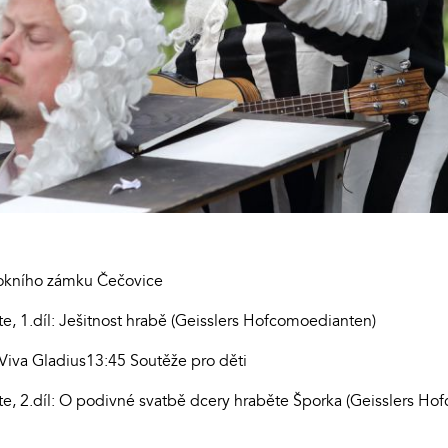
rokního zámku Čečovice
e, 1.díl: Ješitnost hrabě (Geisslers Hofcomoedianten)
Viva Gladius13:45 Soutěže pro děti
e, 2.díl: O podivné svatbě dcery hraběte Šporka (Geisslers Ho