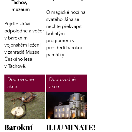
Tachov,
muzeum
O magické noci na
svatého Jána se
Přijďte strávit
nechte překvapit
odpoledne a večer
bohatým
v barokním
programem v
vojenském ležení
prostředí barokní
v zahradě Muzea
památky.
Českého lesa
v Tachově.
Doprovodné
Doprovodné
akce
akce
Barokní
ILLUMINATE!