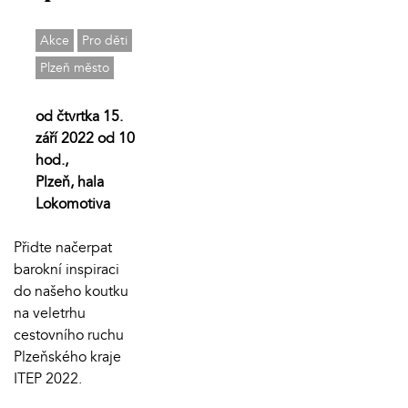
Akce
Pro děti
Plzeň město
od čtvrtka 15.
září 2022 od 10
hod.,
Plzeň, hala
Lokomotiva
Přidte načerpat
barokní inspiraci
do našeho koutku
na veletrhu
cestovního ruchu
Plzeňského kraje
ITEP 2022.