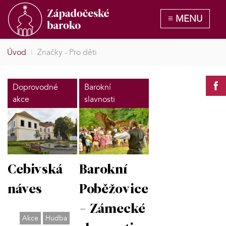
Úvod
|
Značky - Pro děti
Doprovodné
Barokní
akce
slavnosti
Cebivská
Barokní
náves
Poběžovice
- Zámecké
Akce
Hudba