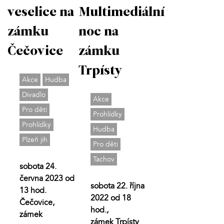
veselice na
Multimediální
zámku
noc na
Čečovice
zámku
Trpísty
Akce
Hudba
Divadlo
Akce
Pro děti
Prohlídky
Prohlídky
Hudba
Plzeň jih
Pro děti
Tachov
sobota 24.
června 2023 od
sobota 22. října
13 hod.
2022 od 18
Čečovice,
hod.,
zámek
zámek Trpísty