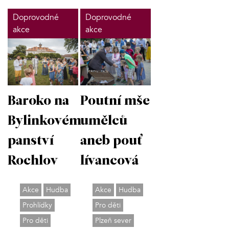
Doprovodné
Doprovodné
akce
akce
Poutní mše
Baroko na
umělců
Bylinkovém
aneb pouť
panství
lívancová
Rochlov
Akce
Hudba
Akce
Hudba
Pro děti
Prohlídky
Plzeň sever
Pro děti