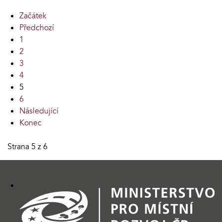
Začátek
Předchozí
1
2
3
4
5
6
Následující
Konec
Strana 5 z 6