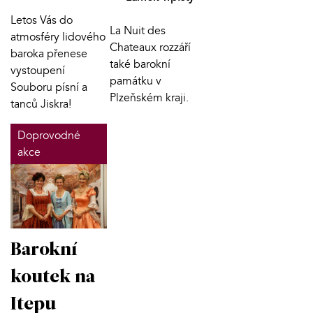
Letos Vás do
La Nuit des
atmosféry lidového
Chateaux rozzáří
baroka přenese
také barokní
vystoupení
památku v
Souboru písní a
Plzeňském kraji.
tanců Jiskra!
Doprovodné
akce
Barokní
koutek na
Itepu