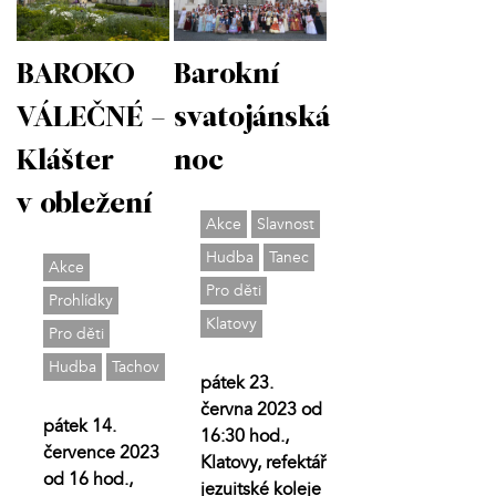
BAROKO
Barokní
VÁLEČNÉ –
svatojánská
Klášter
noc
v obležení
Akce
Slavnost
Hudba
Tanec
Akce
Pro děti
Prohlídky
Klatovy
Pro děti
Hudba
Tachov
pátek 23.
června 2023 od
pátek 14.
16:30 hod.,
července 2023
Klatovy, refektář
od 16 hod.,
jezuitské koleje