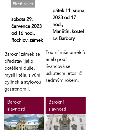
Plzeň sever
pátek 11. srpna
2023 od 17
sobota 29.
hod.,
července 2023
Manětín, kostel
od 16 hod.,
sv. Barbory
Rochlov, zámek
Poutní mše umělců
Barokní zámek se
aneb pouť
představí jako
lívancová se
potěšení duše,
uskuteční letos již
mysli i těla, s vůní
sedmým rokem.
bylinek a stylovou
gastronomií.
Barokní
Barokní
slavnosti
slavnosti