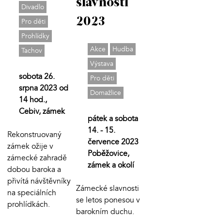
slavnosti
Divadlo
2023
Pro děti
Prohlídky
Akce
Hudba
Tachov
Výstava
sobota 26.
Pro děti
srpna 2023 od
Domažlice
14 hod.,
Cebiv, zámek
pátek a sobota
14. - 15.
Rekonstruovaný
července 2023
zámek ožije v
Poběžovice,
zámecké zahradě
zámek a okolí
dobou baroka a
přivítá návštěvníky
Zámecké slavnosti
na speciálních
se letos ponesou v
prohlídkách.
barokním duchu.