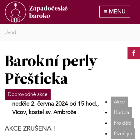
Úvod
Barokní perly
Přešticka
Doprovodné akce
Akce
neděle 2. června 2024 od 15 hod.,
Vícov, kostel sv. Ambrože
Hudba
Pro děti
AKCE ZRUŠENA !
Plzeň jih