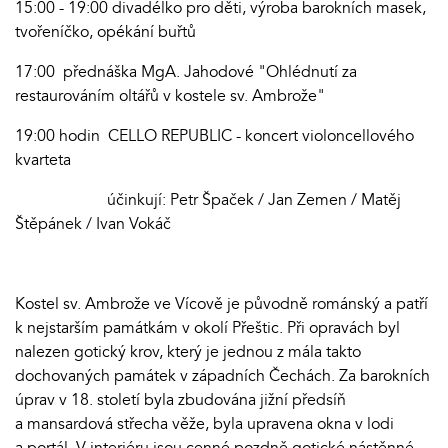
15:00 - 19:00 divadélko pro děti, výroba barokních masek,
tvořeníčko, opékání buřtů
17:00 přednáška MgA. Jahodové "Ohlédnutí za
restaurováním oltářů v kostele sv. Ambrože"
19:00 hodin CELLO REPUBLIC - koncert violoncellového
kvarteta
účinkují: Petr Špaček / Jan Zemen / Matěj
Štěpánek / Ivan Vokáč
Kostel sv. Ambrože ve Vícově je původně románský a patří
k nejstarším památkám v okolí Přeštic. Při opravách byl
nalezen gotický krov, který je jednou z mála takto
dochovaných památek v západních Čechách. Za barokních
úprav v 18. století byla zbudována jižní předsíň
a mansardová střecha věže, byla upravena okna v lodi
a portál. V interiéru jsou cenné pozdně gotické nástěnné