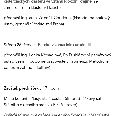
cisterciáckých klášterů ve vztahu k okolní krajině
(se
zaměřením na klášter v Plasích)
přednáší Ing. arch. Zdeněk Chudárek (Národní památkový
ústav, generální ředitelství Praha)
Středa 26. června
Baroko v zahradním umění III
přednáší Ing. Lenka Křesadlová, Ph.D. (Národní památkový
ústav, územní odborné pracoviště v Kroměříži, Metodické
centrum zahradní kultury)
Začátek přednášek v 17 hodin
Místo konání - Plasy, Stará cesta 558 (přednáškový sál
Státního okresního archivu Plzeň - sever)
Pořádá Muzeum a galerie severního Plzeňska v Mariánské