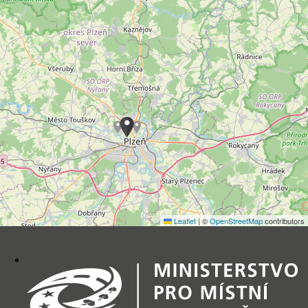
Leaflet
|
©
OpenStreetMap
contributors