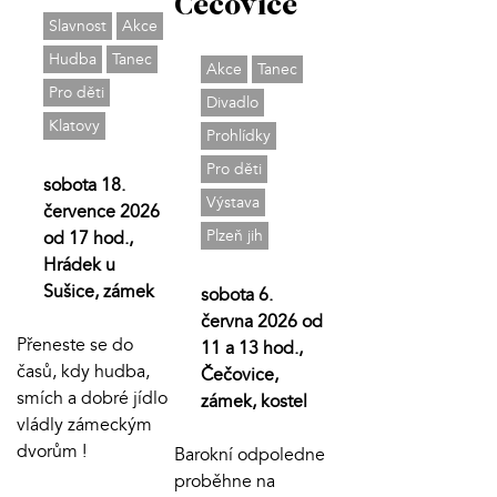
Čečovice
Slavnost
Akce
Hudba
Tanec
Akce
Tanec
Pro děti
Divadlo
Klatovy
Prohlídky
Pro děti
sobota 18.
Výstava
července 2026
Plzeň jih
od 17 hod.,
Hrádek u
Sušice, zámek
sobota 6.
června 2026 od
Přeneste se do
11 a 13 hod.,
časů, kdy hudba,
Čečovice,
smích a dobré jídlo
zámek, kostel
vládly zámeckým
dvorům !
Barokní odpoledne
proběhne na