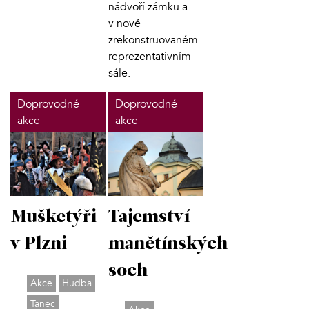
nádvoří zámku a
v nově
zrekonstruovaném
reprezentativním
sále.
Doprovodné
Doprovodné
akce
akce
Tajemství
Mušketýři
manětínských
v Plzni
soch
Akce
Hudba
Tanec