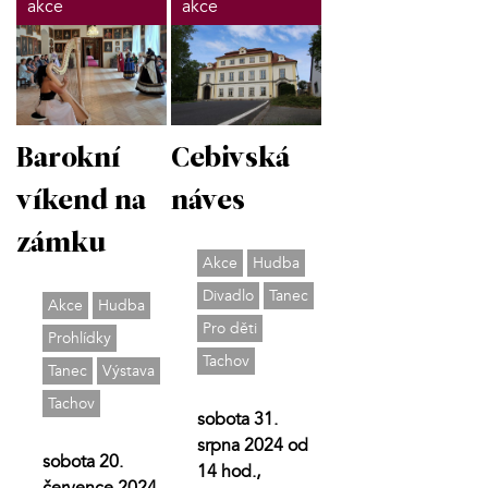
akce
akce
Barokní
Cebivská
víkend na
náves
zámku
Akce
Hudba
Divadlo
Tanec
Akce
Hudba
Pro děti
Prohlídky
Tachov
Tanec
Výstava
Tachov
sobota 31.
srpna 2024 od
sobota 20.
14 hod.,
července 2024