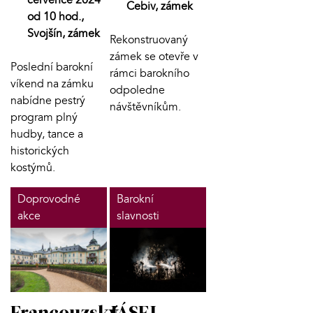
Cebiv, zámek
od 10 hod.,
Svojšín, zámek
Rekonstruovaný
zámek se otevře v
Poslední barokní
rámci barokního
víkend na zámku
odpoledne
nabídne pestrý
návštěvníkům.
program plný
hudby, tance a
historických
kostýmů.
Doprovodné
Barokní
akce
slavnosti