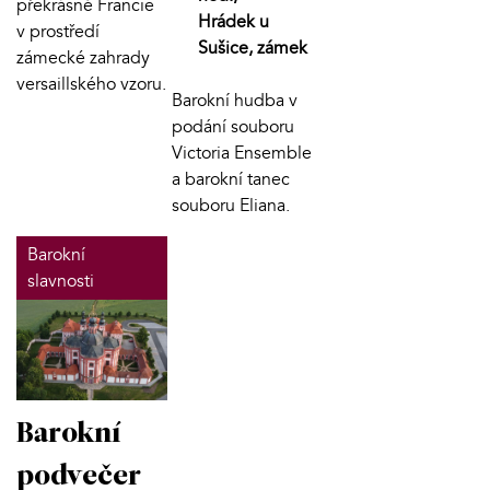
překrásné Francie
Hrádek u
v prostředí
Sušice, zámek
zámecké zahrady
versaillského vzoru.
Barokní hudba v
podání souboru
Victoria Ensemble
a barokní tanec
souboru Eliana.
Barokní
slavnosti
Barokní
podvečer