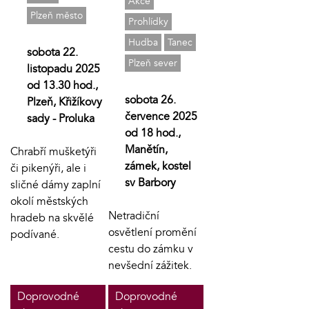
Akce
Plzeň město
Prohlídky
Hudba
Tanec
sobota 22.
Plzeň sever
listopadu 2025
od 13.30 hod.,
sobota 26.
Plzeň, Křižíkovy
července 2025
sady - Proluka
od 18 hod.,
Manětín,
Chrabří mušketýři
zámek, kostel
či pikenýři, ale i
sv Barbory
sličné dámy zaplní
okolí městských
Netradiční
hradeb na skvělé
osvětlení promění
podívané.
cestu do zámku v
nevšední zážitek.
Doprovodné
Doprovodné