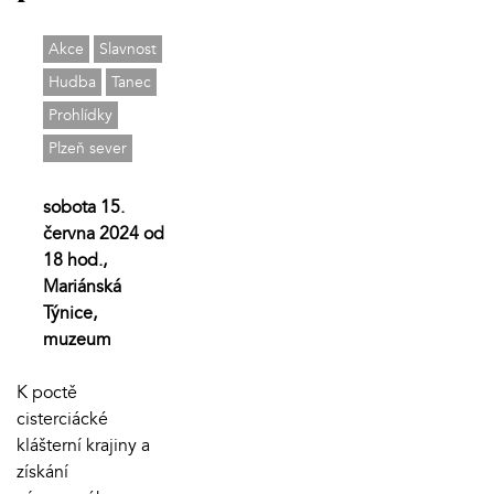
Akce
Slavnost
Hudba
Tanec
Prohlídky
Plzeň sever
sobota 15.
června 2024 od
18 hod.,
Mariánská
Týnice,
muzeum
K poctě
cisterciácké
klášterní krajiny a
získání