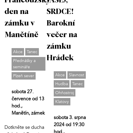
Francouzský
JÁSEJ,
den na
SRDCE!
zámku v
Barokní
Manětíně
večer na
zámku
Akce
Tanec
Hrádek
Přednášky a
semináře
Akce
Slavnost
Plzeň sever
Hudba
Tanec
sobota 27.
Ohňostroj
července od 13
Klatovy
hod.,
Manětín, zámek
sobota 3. srpna
2024 od 19:30
Dotkněte se ducha
hod.,