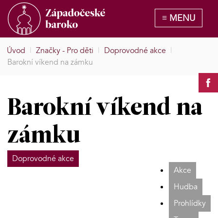
Úvod
|
Značky - Pro děti
|
Doprovodné akce
|
Barokní víkend na zámku
Barokní víkend na
zámku
Doprovodné akce
Akce
Hudba
Prohlídky