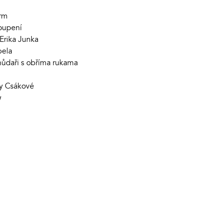
erm
oupení
Erika Junka
pela
daři s obříma rukama
ny Csákové
w