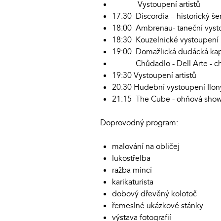
Vystoupení artistů
17:30 Discordia – historický š
18:00 Ambrenau- taneční vyst
18:30 Kouzelnické vystoupení 
19:00 Domažlická dudácká ka
Chůdadlo - Dell Arte - chů
19:30 Vystoupení artistů
20:30 Hudební vystoupení Ilo
21:15 The Cube - ohňová sho
Doprovodný program:
malování na obličej
lukostřelba
ražba mincí
karikaturista
dobový dřevěný kolotoč
řemeslné ukázkové stánky
výstava fotografií