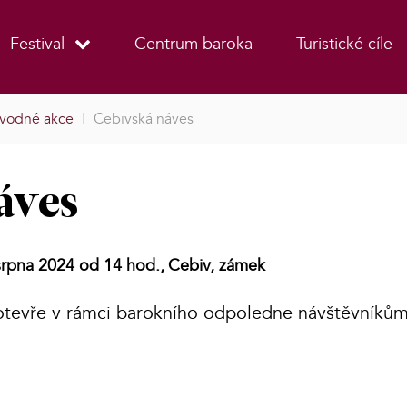
Festival
Centrum baroka
Turistické cíle
vodné akce
|
Cebivská náves
áves
srpna 2024 od 14 hod.,
Cebiv, zámek
tevře v rámci barokního odpoledne návštěvníkům