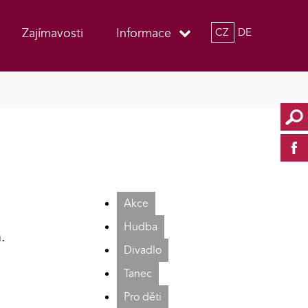
Zajímavosti
Informace
CZ
DE
Akce
Hudba
.
Divadlo
Tanec
Pro děti