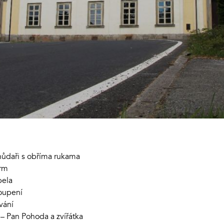
hůdaři s obříma rukama
erm
pela
oupení
vání
– Pan Pohoda a zvířátka