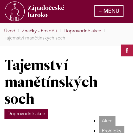
Úvod
|
Značky - Pro děti
|
Doprovodné akce
|
Tajemství manětínských soch
Tajemství
manětínských
soch
Doprovodné akce
Akce
Prohlídky