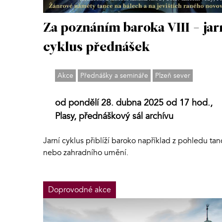
Za poznáním baroka VIII - jar
cyklus přednášek
Akce
Přednášky a semináře
Plzeň sever
od pondělí 28. dubna 2025 od 17 hod.,
Plasy, přednáškový sál archívu
Jarní cyklus přiblíží baroko například z pohledu ta
nebo zahradního umění.
Doprovodné akce