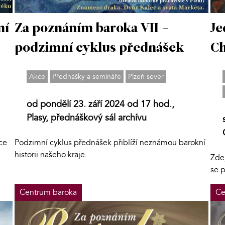
ní
Za poznáním baroka VII -
Je
podzimní cyklus přednášek
Ch
Akce
Přednášky a semináře
Plzeň sever
od pondělí 23. září 2024 od 17 hod.,
Plasy, přednáškový sál archívu
nce
Podzimní cyklus přednášek přiblíží neznámou barokní
historii našeho kraje.
Zde
se 
Centrum baroka
Ce