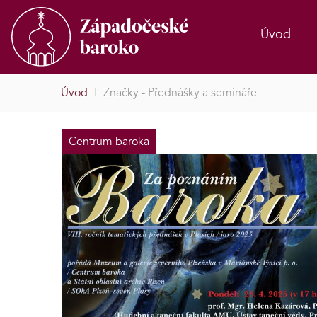
Úvod
Úvod
|
Značky - Přednášky a semináře
Centrum baroka