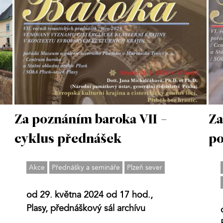
Za poznáním baroka VII -
Za
cyklus přednášek
po
Akce
Přednášky a semináře
Plzeň sever
od 29. května 2024 od 17 hod.,
Plasy, přednáškový sál archívu