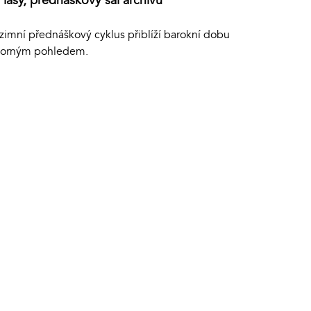
Plasy, přednáškový sál archívu
zimní přednáškový cyklus přiblíží barokní dobu
orným pohledem.