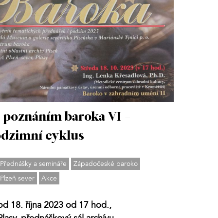
 poznáním baroka VI -
dzimní cyklus
Přednášky a semináře
Západočeské baroko
Plzeň sever
Akce
od 18. října 2023 od 17 hod.,