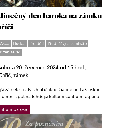
dinečný den baroka na zámku
říči
Akce
Hudba
Pro děti
Přednášky a semináře
Plzeň sever
sobota 20. července 2024 od 15 hod.,
Chříč, zámek
jší zámek spjatý s hraběnkou Gabrielou Lažanskou
promění zpět na tehdejší kulturní centrum regionu.
ntrum baroka