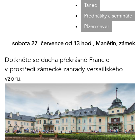
Tanec
Přednášky a semináře
Plzeň sever
sobota 27. července od 13 hod.,
Manětín, zámek
Dotkněte se ducha překrásné Francie
v prostředí zámecké zahrady versaillského
vzoru.