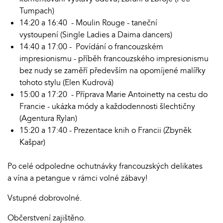
Tumpach)
14:20 a 16:40 - Moulin Rouge - taneční
vystoupení (Single Ladies a Daima dancers)
14:40 a 17:00 - Povídání o francouzském
impresionismu - příběh francouzského impresionismu
bez nudy se zaměří především na opomíjené malířky
tohoto stylu (Elen Kudrová)
15:00 a 17:20 - Příprava Marie Antoinetty na cestu do
Francie - ukázka módy a každodennosti šlechtičny
(Agentura Rylan)
15:20 a 17:40 - Prezentace knih o Francii (Zbyněk
Kašpar)
Po celé odpoledne ochutnávky francouzských delikates
a vína a petangue v rámci volné zábavy!
Vstupné dobrovolné.
Občerstvení zajištěno.