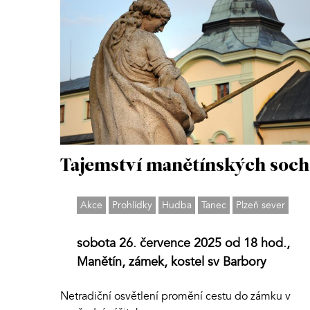
Tajemství manětínských soch
Akce
Prohlídky
Hudba
Tanec
Plzeň sever
sobota 26. července 2025 od 18 hod.,
Manětín, zámek, kostel sv Barbory
Netradiční osvětlení promění cestu do zámku v