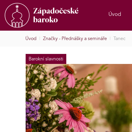
Úvod
Úvod
|
Značky - Přednášky a semináře
|
Tanec
Barokní slavnosti