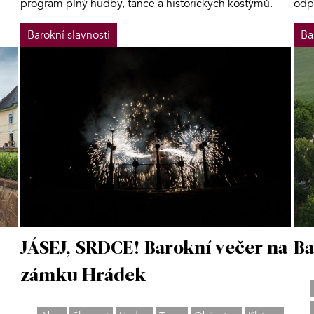
program plný hudby, tance a historických kostýmů.
odp
Barokní slavnosti
Ba
JÁSEJ, SRDCE! Barokní večer na
Ba
zámku Hrádek