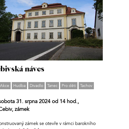
bivská náves
Akce
Hudba
Divadlo
Tanec
Pro děti
Tachov
sobota 31. srpna 2024 od 14 hod.,
Cebiv, zámek
onstruovaný zámek se otevře v rámci barokního