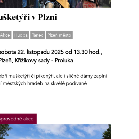
šketýři v Plzni
Akce
Hudba
Tanec
Plzeň město
sobota 22. listopadu 2025 od 13.30 hod.,
Plzeň, Křižíkovy sady - Proluka
bří mušketýři či pikenýři, ale i sličné dámy zaplní
lí městských hradeb na skvělé podívané.
provodné akce