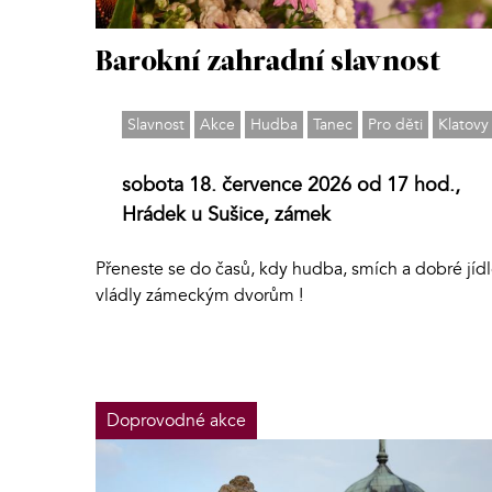
Barokní zahradní slavnost
Slavnost
Akce
Hudba
Tanec
Pro děti
Klatovy
sobota 18. července 2026 od 17 hod.,
Hrádek u Sušice, zámek
Přeneste se do časů, kdy hudba, smích a dobré jíd
vládly zámeckým dvorům !
Doprovodné akce