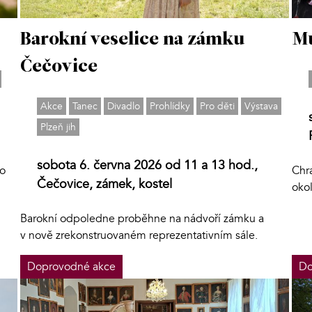
Barokní veselice na zámku
Mu
Čečovice
Akce
Tanec
Divadlo
Prohlídky
Pro děti
Výstava
Plzeň jih
sobota 6. června 2026 od 11 a 13 hod.,
lo
Chra
Čečovice, zámek, kostel
oko
Barokní odpoledne proběhne na nádvoří zámku a
v nově zrekonstruovaném reprezentativním sále.
Doprovodné akce
Do