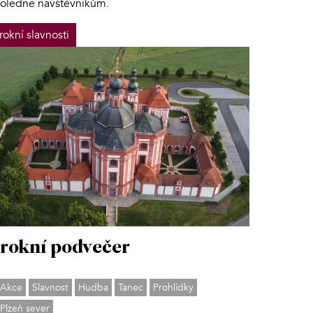
oledne návštěvníkům.
rokní slavnosti
rokní podvečer
Akce
Slavnost
Hudba
Tanec
Prohlídky
Plzeň sever