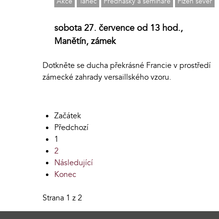
Akce
Tanec
Přednášky a semináře
Plzeň sever
sobota 27. července od 13 hod.,
Manětín, zámek
Dotkněte se ducha překrásné Francie v prostředí
zámecké zahrady versaillského vzoru.
Začátek
Předchozí
1
2
Následující
Konec
Strana 1 z 2