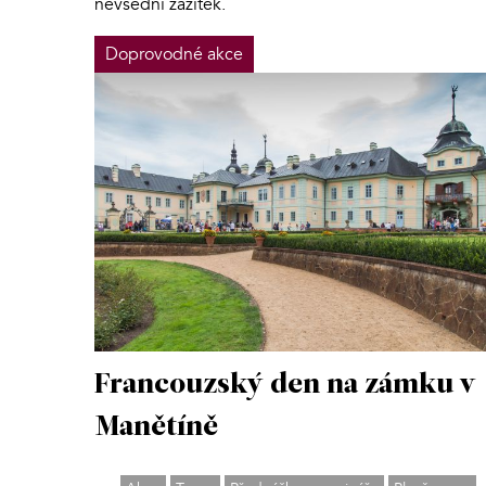
nevšední zážitek.
Doprovodné akce
Francouzský den na zámku v
Manětíně