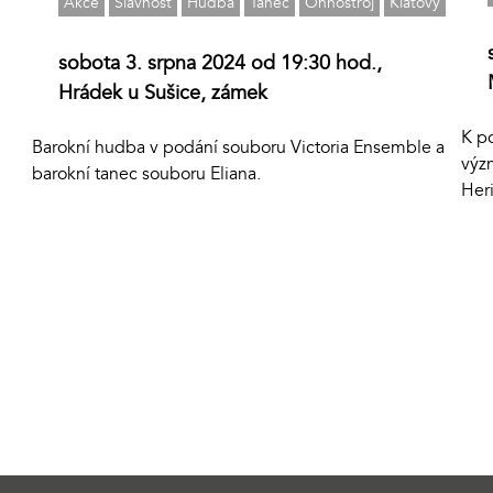
Akce
Slavnost
Hudba
Tanec
Ohňostroj
Klatovy
sobota 3. srpna 2024 od 19:30 hod.,
Hrádek u Sušice, zámek
K po
Barokní hudba v podání souboru Victoria Ensemble a
výz
barokní tanec souboru Eliana.
Her