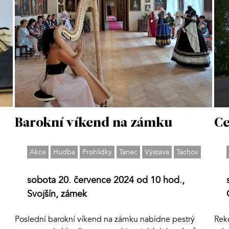
Barokní víkend na zámku
Ce
Akce
Hudba
Prohlídky
Tanec
Výstava
Tachov
sobota 20. července 2024 od 10 hod.,
Svojšín, zámek
Poslední barokní víkend na zámku nabídne pestrý
Rek