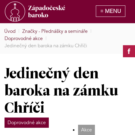
Úvod
|
Značky - Přednášky a semináře
|
Doprovodné akce
|
Jedinečný den baroka na zámku Chříči
Jedinečný den
baroka na zámku
Chříči
Doprovodné akce
Akce