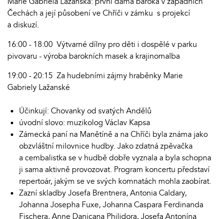
Marie Gabriela Lažanská: první dáma baroka v západních
Čechách a její působení ve Chříči v zámku s projekcí
a diskuzí.
16:00 - 18:00 Výtvarné dílny pro děti i dospělé v parku
pivovaru - výroba barokních masek a krajinomalba
19:00 - 20:15 Za hudebními zájmy hraběnky Marie
Gabriely Lažanské
Účinkují: Chovanky od svatých Andělů
úvodní slovo: muzikolog Václav Kapsa
Zámecká paní na Manětíně a na Chříči byla známa jako
obzvláštní milovnice hudby. Jako zdatná zpěvačka
a cembalistka se v hudbě dobře vyznala a byla schopna
ji sama aktivně provozovat. Program koncertu představí
repertoár, jakým se ve svých komnatách mohla zaobírat.
Zazní skladby Josefa Brentnera, Antonia Caldary,
Johanna Josepha Fuxe, Johanna Caspara Ferdinanda
Fischera, Anne Danicana Philidora, Josefa Antonína