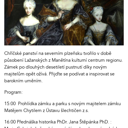
Chříčské panství na severním plzeňsku tvořilo v době
působení Lažanských z Manětína kulturní centrum regionu.
Zámek po dlouhých desetiletí pustnutí díky novým
majitelům opět ožívá. Přijďte se podívat a inspirovat se
barokním uměním.
Program:
15:00 Prohlídka zámku a parku s novým majitelem zámku
Matějem Chytilem z Ústavu šlechtičen z.s.
16:00 Přednáška historika PhDr. Jana Štěpánka PhD. :