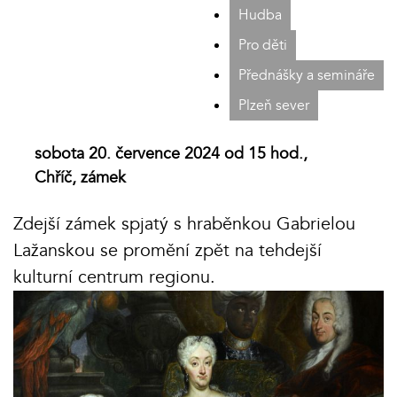
Hudba
Pro děti
Přednášky a semináře
Plzeň sever
sobota 20. července 2024 od 15 hod.,
Chříč, zámek
Zdejší zámek spjatý s hraběnkou Gabrielou
Lažanskou se promění zpět na tehdejší
kulturní centrum regionu.