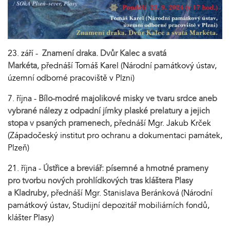
23. září -
Znamení draka. Dvůr Kalec a svatá
Markéta
, přednáší Tomáš Karel (Národní památkový ústav,
územní odborné pracoviště v Plzni)
7. října -
Bílo-modré majolikové misky ve tvaru srdce aneb
vybrané nálezy z odpadní jímky plaské prelatury a jejich
stopa v psaných pramenech
, přednáší Mgr. Jakub Krček
(Západočeský institut pro ochranu a dokumentaci památek,
Plzeň)
21. října -
Ústřice a breviář: písemné a hmotné prameny
pro tvorbu nových prohlídkových tras kláštera Plasy
a Kladruby
, přednáší Mgr. Stanislava Beránková (Národní
památkový ústav, Studijní depozitář mobiliárních fondů,
klášter Plasy)